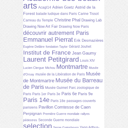
arts
Astrid de la
Adrien Goetz
Acagl14
Forest
balade ludique dans Paris
Carine Tissot
Christine Phal
Drawing Lab
Carreau du Temple
Drawing Now Art Fair
Drawing Now Paris
découvrir autrement Paris
Emmanuel Pierrat
Erik Desmazières
Gérard Jouhet
Eugène Delâtre
fondation Taylor
Institut de France
Jean Gaumy
Laurent Petitgirard
Louis XIV
Montmartre
Lucien Clergue
Michou
Musée
Musée
musée de la Libération de Paris
d'Orsay
Musée du Barreau
de Montmartre
de Paris
Musée Guimet
Parc zoologique de
Paris 6e
Paris 9e
Paris
Paris 1er
Paris 3e
Paris 14e
Paris 18e
passages couverts
Pavillon Comtesse de Caen
parisiens
Perpignan
Première Guerre mondiale
rallyes
Seconde Guerre mondiale
pédestres
selection
Yann Arthus-
Serge Gainsbourg