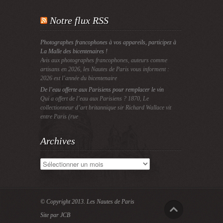
Notre flux RSS
Photographes francophones à vos appareils, participez à
La Malle des bicentenaires !
Avis aux photographes francophones, auteurs comme
artisans en 2026, les Nautes de Paris vous informent :
2026 est l’année du bicentenaire
De l’eau offerte aux Parisiens pour remplacer le vin
Qui a offert de l’eau aux Parisiens ? 1870, Le
collectionneur d’art britannique sir Richard Wallace vit
entre Paris (rue
Archives
Archives
© Copyright 2013.
Les Nautes de Paris
Site par JCB