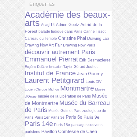
ÉTIQUETTES
Académie des beaux-
arts
Astrid de la
Adrien Goetz
Acagl14
Forest
balade ludique dans Paris
Carine Tissot
Christine Phal
Drawing Lab
Carreau du Temple
Drawing Now Art Fair
Drawing Now Paris
découvrir autrement Paris
Emmanuel Pierrat
Erik Desmazières
Gérard Jouhet
Eugène Delâtre
fondation Taylor
Institut de France
Jean Gaumy
Laurent Petitgirard
Louis XIV
Montmartre
Lucien Clergue
Michou
Musée
Musée
musée de la Libération de Paris
d'Orsay
Musée du Barreau
de Montmartre
de Paris
Musée Guimet
Parc zoologique de
Paris 6e
Paris 9e
Paris
Paris 1er
Paris 3e
Paris 14e
Paris 18e
passages couverts
Pavillon Comtesse de Caen
parisiens