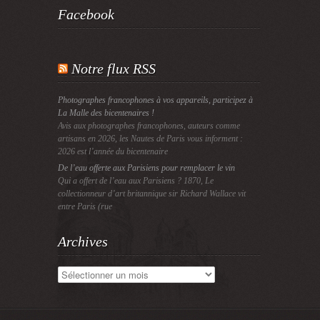
Facebook
Notre flux RSS
Photographes francophones à vos appareils, participez à
La Malle des bicentenaires !
Avis aux photographes francophones, auteurs comme
artisans en 2026, les Nautes de Paris vous informent :
2026 est l’année du bicentenaire
De l’eau offerte aux Parisiens pour remplacer le vin
Qui a offert de l’eau aux Parisiens ? 1870, Le
collectionneur d’art britannique sir Richard Wallace vit
entre Paris (rue
Archives
Archives