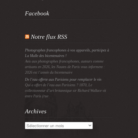
Facebook
Notre flux RSS
Photographes francophones à vos appareils, participez à
La Malle des bicentenaires !
Avis aux photographes francophones, auteurs comme
artisans en 2026, les Nautes de Paris vous informent :
2026 est l’année du bicentenaire
De l’eau offerte aux Parisiens pour remplacer le vin
Qui a offert de l’eau aux Parisiens ? 1870, Le
collectionneur d’art britannique sir Richard Wallace vit
entre Paris (rue
Archives
Archives