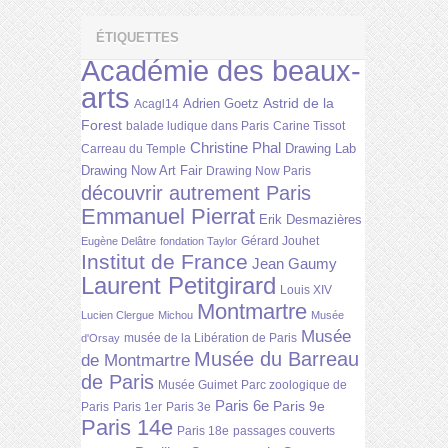
ÉTIQUETTES
Académie des beaux-
arts
Astrid de la
Adrien Goetz
Acagl14
Forest
balade ludique dans Paris
Carine Tissot
Christine Phal
Drawing Lab
Carreau du Temple
Drawing Now Art Fair
Drawing Now Paris
découvrir autrement Paris
Emmanuel Pierrat
Erik Desmazières
Gérard Jouhet
Eugène Delâtre
fondation Taylor
Institut de France
Jean Gaumy
Laurent Petitgirard
Louis XIV
Montmartre
Lucien Clergue
Michou
Musée
Musée
musée de la Libération de Paris
d'Orsay
Musée du Barreau
de Montmartre
de Paris
Musée Guimet
Parc zoologique de
Paris 6e
Paris 9e
Paris
Paris 1er
Paris 3e
Paris 14e
Paris 18e
passages couverts