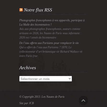
Notre flux RSS
Photographes francophones à vos appareils, participez à
La Malle des bicentenaires !
Avis aux photographes francophones, auteurs comme
artisans en 2026, les Nautes de Paris vous informent :
2026 est l’année du bicentenaire
De l’eau offerte aux Parisiens pour remplacer le vin
Qui a offert de l’eau aux Parisiens ? 1870, Le
collectionneur d’art britannique sir Richard Wallace vit
entre Paris (rue
Archives
Archives
© Copyright 2013.
Les Nautes de Paris
Site par JCB