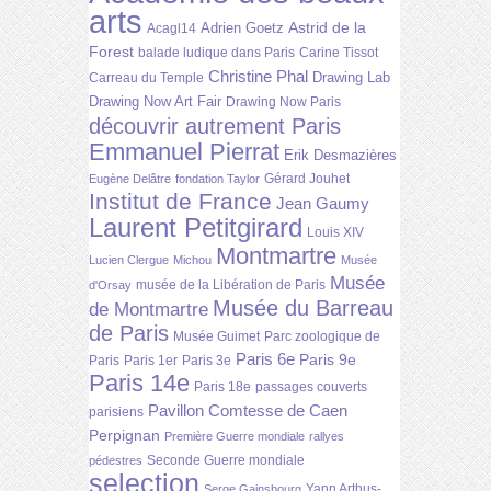
arts
Astrid de la
Adrien Goetz
Acagl14
Forest
balade ludique dans Paris
Carine Tissot
Christine Phal
Drawing Lab
Carreau du Temple
Drawing Now Art Fair
Drawing Now Paris
découvrir autrement Paris
Emmanuel Pierrat
Erik Desmazières
Gérard Jouhet
Eugène Delâtre
fondation Taylor
Institut de France
Jean Gaumy
Laurent Petitgirard
Louis XIV
Montmartre
Lucien Clergue
Michou
Musée
Musée
musée de la Libération de Paris
d'Orsay
Musée du Barreau
de Montmartre
de Paris
Musée Guimet
Parc zoologique de
Paris 6e
Paris 9e
Paris
Paris 1er
Paris 3e
Paris 14e
Paris 18e
passages couverts
Pavillon Comtesse de Caen
parisiens
Perpignan
Première Guerre mondiale
rallyes
Seconde Guerre mondiale
pédestres
selection
Yann Arthus-
Serge Gainsbourg