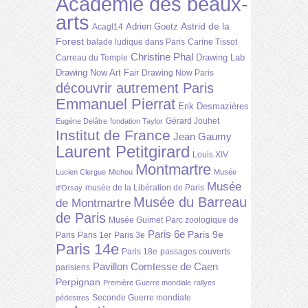
Académie des beaux-
arts
Astrid de la
Adrien Goetz
Acagl14
Forest
balade ludique dans Paris
Carine Tissot
Christine Phal
Drawing Lab
Carreau du Temple
Drawing Now Art Fair
Drawing Now Paris
découvrir autrement Paris
Emmanuel Pierrat
Erik Desmazières
Gérard Jouhet
Eugène Delâtre
fondation Taylor
Institut de France
Jean Gaumy
Laurent Petitgirard
Louis XIV
Montmartre
Lucien Clergue
Michou
Musée
Musée
musée de la Libération de Paris
d'Orsay
Musée du Barreau
de Montmartre
de Paris
Musée Guimet
Parc zoologique de
Paris 6e
Paris 9e
Paris
Paris 1er
Paris 3e
Paris 14e
Paris 18e
passages couverts
Pavillon Comtesse de Caen
parisiens
Perpignan
Première Guerre mondiale
rallyes
Seconde Guerre mondiale
pédestres