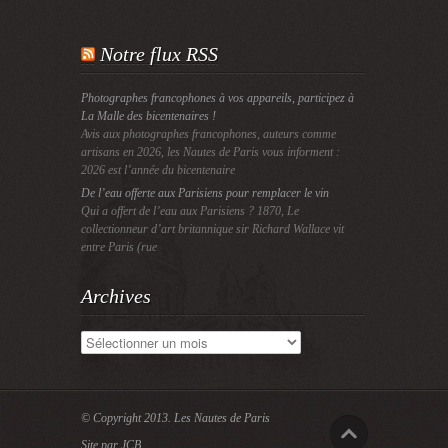
Notre flux RSS
Photographes francophones à vos appareils, participez à
La Malle des bicentenaires !
Avis aux photographes francophones, auteurs comme
artisans en 2026, les Nautes de Paris vous informent :
2026 est l’année du bicentenaire
De l’eau offerte aux Parisiens pour remplacer le vin
Qui a offert de l’eau aux Parisiens ? 1870, Le
collectionneur d’art britannique sir Richard Wallace vit
entre Paris (rue
Archives
Archives
© Copyright 2013.
Les Nautes de Paris
Site par JCB