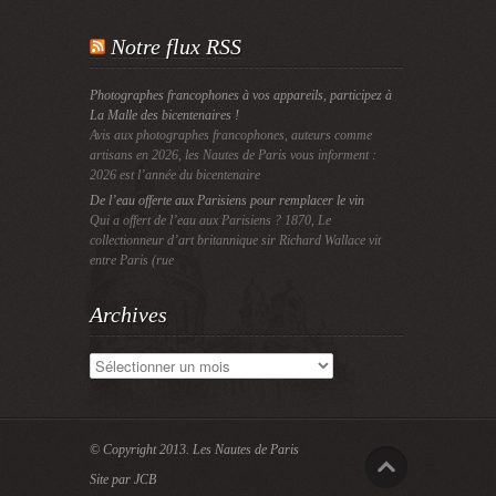
Notre flux RSS
Photographes francophones à vos appareils, participez à
La Malle des bicentenaires !
Avis aux photographes francophones, auteurs comme
artisans en 2026, les Nautes de Paris vous informent :
2026 est l’année du bicentenaire
De l’eau offerte aux Parisiens pour remplacer le vin
Qui a offert de l’eau aux Parisiens ? 1870, Le
collectionneur d’art britannique sir Richard Wallace vit
entre Paris (rue
Archives
Archives
© Copyright 2013.
Les Nautes de Paris
Site par JCB