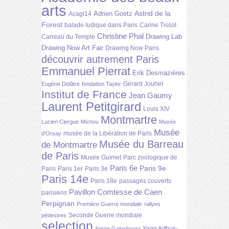
arts
Astrid de la
Adrien Goetz
Acagl14
Forest
balade ludique dans Paris
Carine Tissot
Christine Phal
Drawing Lab
Carreau du Temple
Drawing Now Art Fair
Drawing Now Paris
découvrir autrement Paris
Emmanuel Pierrat
Erik Desmazières
Gérard Jouhet
Eugène Delâtre
fondation Taylor
Institut de France
Jean Gaumy
Laurent Petitgirard
Louis XIV
Montmartre
Lucien Clergue
Michou
Musée
Musée
musée de la Libération de Paris
d'Orsay
Musée du Barreau
de Montmartre
de Paris
Musée Guimet
Parc zoologique de
Paris 6e
Paris 9e
Paris
Paris 1er
Paris 3e
Paris 14e
Paris 18e
passages couverts
Pavillon Comtesse de Caen
parisiens
Perpignan
Première Guerre mondiale
rallyes
Seconde Guerre mondiale
pédestres
selection
Yann Arthus-
Serge Gainsbourg