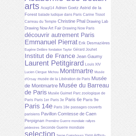
arts
Astrid de la
Adrien Goetz
Acagl14
Forest
balade ludique dans Paris
Carine Tissot
Christine Phal
Drawing Lab
Carreau du Temple
Drawing Now Art Fair
Drawing Now Paris
découvrir autrement Paris
Emmanuel Pierrat
Erik Desmazières
Gérard Jouhet
Eugène Delâtre
fondation Taylor
Institut de France
Jean Gaumy
Laurent Petitgirard
Louis XIV
Montmartre
Lucien Clergue
Michou
Musée
Musée
musée de la Libération de Paris
d'Orsay
Musée du Barreau
de Montmartre
de Paris
Musée Guimet
Parc zoologique de
Paris 6e
Paris 9e
Paris
Paris 1er
Paris 3e
Paris 14e
Paris 18e
passages couverts
Pavillon Comtesse de Caen
parisiens
Perpignan
Première Guerre mondiale
rallyes
Seconde Guerre mondiale
pédestres
selection
Yann Arthus-
Serge Gainsbourg