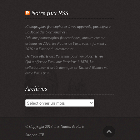
Notre flux RSS
Photographes francophones à vos appareils, participez à
La Malle des bicentenaires !
Avis aux photographes francophones, auteurs comme
artisans en 2026, les Nautes de Paris vous informent :
2026 est l’année du bicentenaire
De l’eau offerte aux Parisiens pour remplacer le vin
Qui a offert de l’eau aux Parisiens ? 1870, Le
collectionneur d’art britannique sir Richard Wallace vit
entre Paris (rue
Archives
Archives
© Copyright 2013.
Les Nautes de Paris
Site par JCB