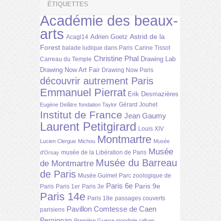
ÉTIQUETTES
Académie des beaux-
arts
Astrid de la
Adrien Goetz
Acagl14
Forest
balade ludique dans Paris
Carine Tissot
Christine Phal
Drawing Lab
Carreau du Temple
Drawing Now Art Fair
Drawing Now Paris
découvrir autrement Paris
Emmanuel Pierrat
Erik Desmazières
Gérard Jouhet
Eugène Delâtre
fondation Taylor
Institut de France
Jean Gaumy
Laurent Petitgirard
Louis XIV
Montmartre
Lucien Clergue
Michou
Musée
Musée
musée de la Libération de Paris
d'Orsay
Musée du Barreau
de Montmartre
de Paris
Musée Guimet
Parc zoologique de
Paris 6e
Paris 9e
Paris
Paris 1er
Paris 3e
Paris 14e
Paris 18e
passages couverts
Pavillon Comtesse de Caen
parisiens
Perpignan
Première Guerre mondiale
rallyes