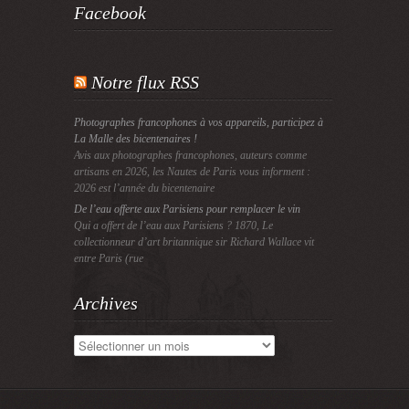
Facebook
Notre flux RSS
Photographes francophones à vos appareils, participez à
La Malle des bicentenaires !
Avis aux photographes francophones, auteurs comme
artisans en 2026, les Nautes de Paris vous informent :
2026 est l’année du bicentenaire
De l’eau offerte aux Parisiens pour remplacer le vin
Qui a offert de l’eau aux Parisiens ? 1870, Le
collectionneur d’art britannique sir Richard Wallace vit
entre Paris (rue
Archives
Archives