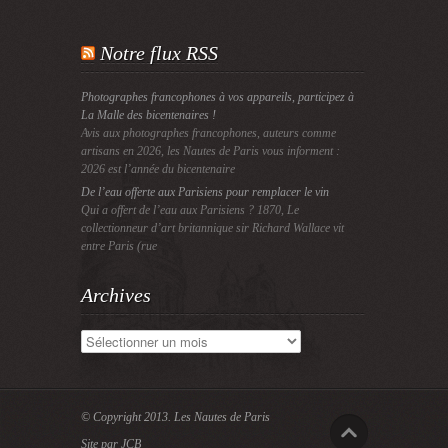
Notre flux RSS
Photographes francophones à vos appareils, participez à
La Malle des bicentenaires !
Avis aux photographes francophones, auteurs comme
artisans en 2026, les Nautes de Paris vous informent :
2026 est l’année du bicentenaire
De l’eau offerte aux Parisiens pour remplacer le vin
Qui a offert de l’eau aux Parisiens ? 1870, Le
collectionneur d’art britannique sir Richard Wallace vit
entre Paris (rue
Archives
Archives
© Copyright 2013.
Les Nautes de Paris
Site par JCB