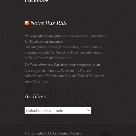
Notre flux RSS
Photographes francophones à vos appareils, participez à
La Malle des bicentenaires !
Avis aux photographes francophones, auteurs comme
artisans en 2026, les Nautes de Paris vous informent :
2026 est l’année du bicentenaire
De l’eau offerte aux Parisiens pour remplacer le vin
Qui a offert de l’eau aux Parisiens ? 1870, Le
collectionneur d’art britannique sir Richard Wallace vit
entre Paris (rue
Archives
Archives
© Copyright 2013.
Les Nautes de Paris