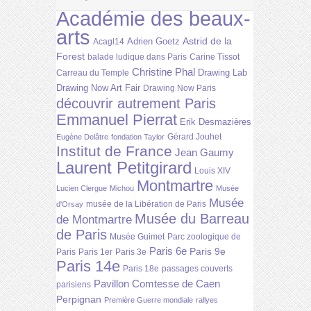
Académie des beaux-
arts
Astrid de la
Adrien Goetz
Acagl14
Forest
balade ludique dans Paris
Carine Tissot
Christine Phal
Drawing Lab
Carreau du Temple
Drawing Now Art Fair
Drawing Now Paris
découvrir autrement Paris
Emmanuel Pierrat
Erik Desmazières
Gérard Jouhet
Eugène Delâtre
fondation Taylor
Institut de France
Jean Gaumy
Laurent Petitgirard
Louis XIV
Montmartre
Lucien Clergue
Michou
Musée
Musée
musée de la Libération de Paris
d'Orsay
Musée du Barreau
de Montmartre
de Paris
Musée Guimet
Parc zoologique de
Paris 6e
Paris 9e
Paris
Paris 1er
Paris 3e
Paris 14e
Paris 18e
passages couverts
Pavillon Comtesse de Caen
parisiens
Perpignan
Première Guerre mondiale
rallyes