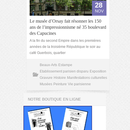
28
NOV
Le musée d’Orsay fait résonner les 150
ans de l’impressionnisme né 35 boulevard
des Capucines
A la fin du second Empire dans les premières
années de la troisième République le soir au
café Guerbois, quartier
Beaux-Arts
Estampe
Etablissement parisien disparu
Exposition
Gravure
Histoire
Manifestations culturelles
Musées
Peinture
Vie parisienne
NOTRE BOUTIQUE EN LIGNE