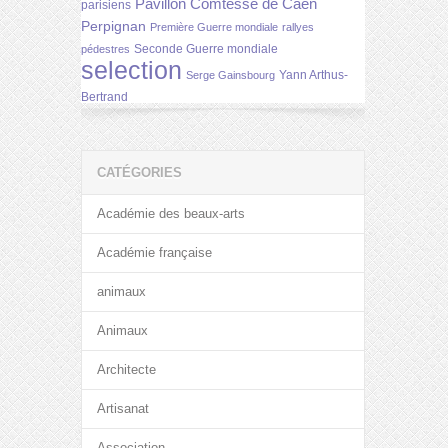
Pavillon Comtesse de Caen
parisiens
Perpignan
Première Guerre mondiale
rallyes
Seconde Guerre mondiale
pédestres
selection
Yann Arthus-
Serge Gainsbourg
Bertrand
CATÉGORIES
Académie des beaux-arts
Académie française
animaux
Animaux
Architecte
Artisanat
Association