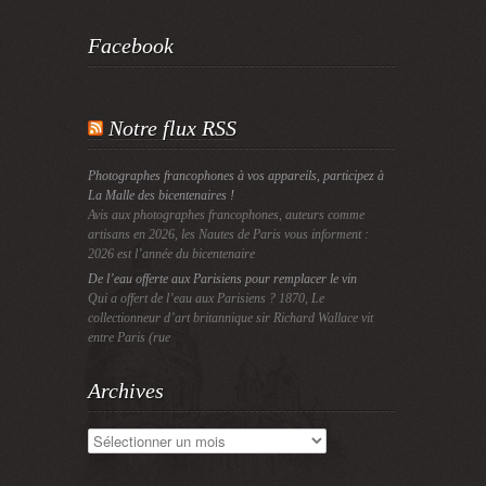
Facebook
Notre flux RSS
Photographes francophones à vos appareils, participez à
La Malle des bicentenaires !
Avis aux photographes francophones, auteurs comme
artisans en 2026, les Nautes de Paris vous informent :
2026 est l’année du bicentenaire
De l’eau offerte aux Parisiens pour remplacer le vin
Qui a offert de l’eau aux Parisiens ? 1870, Le
collectionneur d’art britannique sir Richard Wallace vit
entre Paris (rue
Archives
Archives