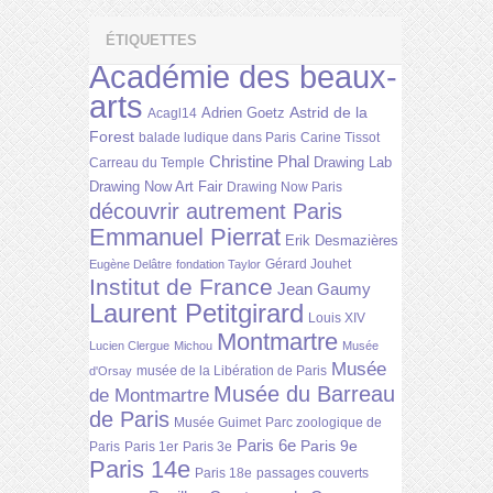
ÉTIQUETTES
Académie des beaux-
arts
Astrid de la
Adrien Goetz
Acagl14
Forest
balade ludique dans Paris
Carine Tissot
Christine Phal
Drawing Lab
Carreau du Temple
Drawing Now Art Fair
Drawing Now Paris
découvrir autrement Paris
Emmanuel Pierrat
Erik Desmazières
Gérard Jouhet
Eugène Delâtre
fondation Taylor
Institut de France
Jean Gaumy
Laurent Petitgirard
Louis XIV
Montmartre
Lucien Clergue
Michou
Musée
Musée
musée de la Libération de Paris
d'Orsay
Musée du Barreau
de Montmartre
de Paris
Musée Guimet
Parc zoologique de
Paris 6e
Paris 9e
Paris
Paris 1er
Paris 3e
Paris 14e
Paris 18e
passages couverts