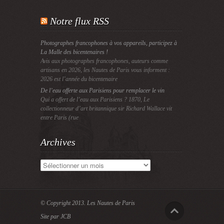
Notre flux RSS
Photographes francophones à vos appareils, participez à
La Malle des bicentenaires !
Avis aux photographes francophones, auteurs comme
artisans en 2026, les Nautes de Paris vous informent :
2026 est l’année du bicentenaire
De l’eau offerte aux Parisiens pour remplacer le vin
Qui a offert de l’eau aux Parisiens ? 1870, Le
collectionneur d’art britannique sir Richard Wallace vit
entre Paris (rue
Archives
Archives
© Copyright 2013.
Les Nautes de Paris
Site par JCB