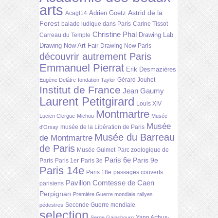
arts
Astrid de la
Adrien Goetz
Acagl14
Forest
balade ludique dans Paris
Carine Tissot
Christine Phal
Drawing Lab
Carreau du Temple
Drawing Now Art Fair
Drawing Now Paris
découvrir autrement Paris
Emmanuel Pierrat
Erik Desmazières
Gérard Jouhet
Eugène Delâtre
fondation Taylor
Institut de France
Jean Gaumy
Laurent Petitgirard
Louis XIV
Montmartre
Lucien Clergue
Michou
Musée
Musée
musée de la Libération de Paris
d'Orsay
Musée du Barreau
de Montmartre
de Paris
Musée Guimet
Parc zoologique de
Paris 6e
Paris 9e
Paris
Paris 1er
Paris 3e
Paris 14e
Paris 18e
passages couverts
Pavillon Comtesse de Caen
parisiens
Perpignan
Première Guerre mondiale
rallyes
Seconde Guerre mondiale
pédestres
selection
Yann Arthus-
Serge Gainsbourg