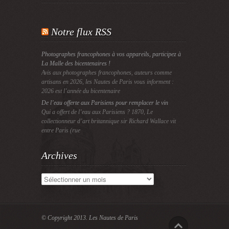
Notre flux RSS
Photographes francophones à vos appareils, participez à
La Malle des bicentenaires !
Avis aux photographes francophones, auteurs comme
artisans en 2026, les Nautes de Paris vous informent :
2026 est l’année du bicentenaire
De l’eau offerte aux Parisiens pour remplacer le vin
Qui a offert de l’eau aux Parisiens ? 1870, Le
collectionneur d’art britannique sir Richard Wallace vit
entre Paris (rue
Archives
Archives
© Copyright 2013.
Les Nautes de Paris