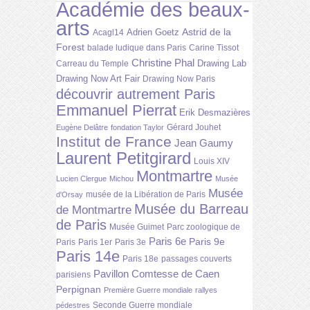
Académie des beaux-
arts
Astrid de la
Adrien Goetz
Acagl14
Forest
balade ludique dans Paris
Carine Tissot
Christine Phal
Drawing Lab
Carreau du Temple
Drawing Now Art Fair
Drawing Now Paris
découvrir autrement Paris
Emmanuel Pierrat
Erik Desmazières
Gérard Jouhet
Eugène Delâtre
fondation Taylor
Institut de France
Jean Gaumy
Laurent Petitgirard
Louis XIV
Montmartre
Lucien Clergue
Michou
Musée
Musée
musée de la Libération de Paris
d'Orsay
Musée du Barreau
de Montmartre
de Paris
Musée Guimet
Parc zoologique de
Paris 6e
Paris 9e
Paris
Paris 1er
Paris 3e
Paris 14e
Paris 18e
passages couverts
Pavillon Comtesse de Caen
parisiens
Perpignan
Première Guerre mondiale
rallyes
Seconde Guerre mondiale
pédestres