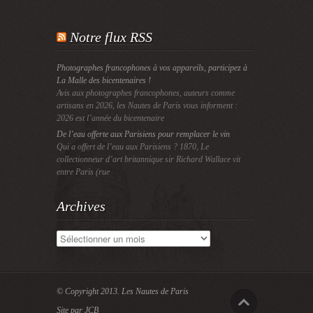
Notre flux RSS
Photographes francophones à vos appareils, participez à
La Malle des bicentenaires !
Avis aux photographes francophones, auteurs comme
artisans en 2026, les Nautes de Paris vous informent :
2026 est l’année du bicentenaire
De l’eau offerte aux Parisiens pour remplacer le vin
Qui a offert de l’eau aux Parisiens ? 1870, Le
collectionneur d’art britannique sir Richard Wallace vit
entre Paris (rue
Archives
Archives
© Copyright 2013.
Les Nautes de Paris
Site par JCB