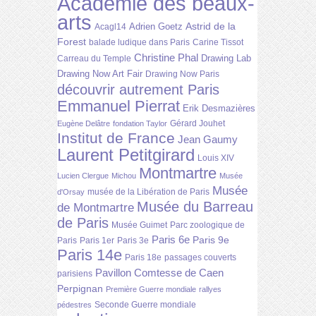
Académie des beaux-
arts
Astrid de la
Adrien Goetz
Acagl14
Forest
balade ludique dans Paris
Carine Tissot
Christine Phal
Drawing Lab
Carreau du Temple
Drawing Now Art Fair
Drawing Now Paris
découvrir autrement Paris
Emmanuel Pierrat
Erik Desmazières
Gérard Jouhet
Eugène Delâtre
fondation Taylor
Institut de France
Jean Gaumy
Laurent Petitgirard
Louis XIV
Montmartre
Lucien Clergue
Michou
Musée
Musée
musée de la Libération de Paris
d'Orsay
Musée du Barreau
de Montmartre
de Paris
Musée Guimet
Parc zoologique de
Paris 6e
Paris 9e
Paris
Paris 1er
Paris 3e
Paris 14e
Paris 18e
passages couverts
Pavillon Comtesse de Caen
parisiens
Perpignan
Première Guerre mondiale
rallyes
Seconde Guerre mondiale
pédestres