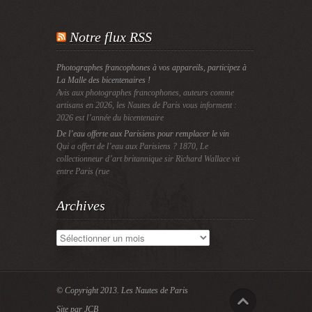
Notre flux RSS
Photographes francophones à vos appareils, participez à
La Malle des bicentenaires !
Avis aux photographes francophones, auteurs comme
artisans en 2026, les Nautes de Paris vous informent :
2026 est l’année du bicentenaire
De l’eau offerte aux Parisiens pour remplacer le vin
Qui a offert de l’eau aux Parisiens ? 1870, Le
collectionneur d’art britannique sir Richard Wallace vit
entre Paris (rue
Archives
Archives
© Copyright 2013.
Les Nautes de Paris
Site par JCB