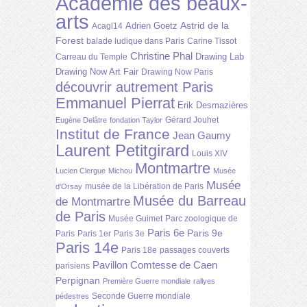
Académie des beaux-
arts
Astrid de la
Adrien Goetz
Acagl14
Forest
balade ludique dans Paris
Carine Tissot
Christine Phal
Drawing Lab
Carreau du Temple
Drawing Now Art Fair
Drawing Now Paris
découvrir autrement Paris
Emmanuel Pierrat
Erik Desmazières
Gérard Jouhet
Eugène Delâtre
fondation Taylor
Institut de France
Jean Gaumy
Laurent Petitgirard
Louis XIV
Montmartre
Lucien Clergue
Michou
Musée
Musée
musée de la Libération de Paris
d'Orsay
Musée du Barreau
de Montmartre
de Paris
Musée Guimet
Parc zoologique de
Paris 6e
Paris 9e
Paris
Paris 1er
Paris 3e
Paris 14e
Paris 18e
passages couverts
Pavillon Comtesse de Caen
parisiens
Perpignan
Première Guerre mondiale
rallyes
Seconde Guerre mondiale
pédestres