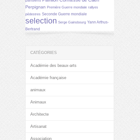
parisiens
Perpignan
Première Guerre mondiale
rallyes
Seconde Guerre mondiale
pédestres
selection
Yann Arthus-
Serge Gainsbourg
Bertrand
CATÉGORIES
Académie des beaux-arts
Académie française
animaux
Animaux
Architecte
Artisanat
Association