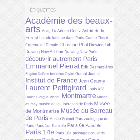
ÉTIQUETTES
Académie des beaux-
arts
Astrid de la
Adrien Goetz
Acagl14
Forest
balade ludique dans Paris
Carine Tissot
Christine Phal
Drawing Lab
Carreau du Temple
Drawing Now Art Fair
Drawing Now Paris
découvrir autrement Paris
Emmanuel Pierrat
Erik Desmazières
Gérard Jouhet
Eugène Delâtre
fondation Taylor
Institut de France
Jean Gaumy
Laurent Petitgirard
Louis XIV
Montmartre
Lucien Clergue
Michou
Musée
Musée
musée de la Libération de Paris
d'Orsay
Musée du Barreau
de Montmartre
de Paris
Musée Guimet
Parc zoologique de
Paris 6e
Paris 9e
Paris
Paris 1er
Paris 3e
Paris 14e
Paris 18e
passages couverts
Pavillon Comtesse de Caen