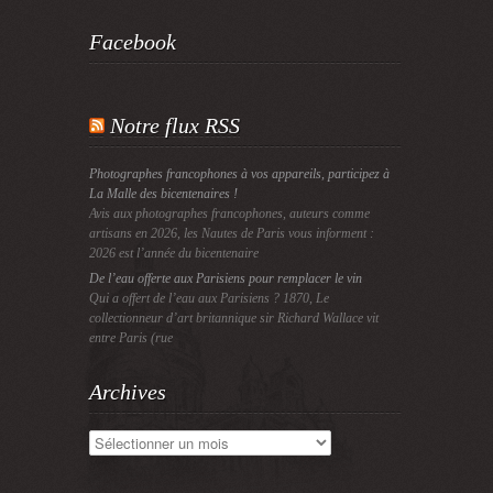
Facebook
Notre flux RSS
Photographes francophones à vos appareils, participez à
La Malle des bicentenaires !
Avis aux photographes francophones, auteurs comme
artisans en 2026, les Nautes de Paris vous informent :
2026 est l’année du bicentenaire
De l’eau offerte aux Parisiens pour remplacer le vin
Qui a offert de l’eau aux Parisiens ? 1870, Le
collectionneur d’art britannique sir Richard Wallace vit
entre Paris (rue
Archives
Archives