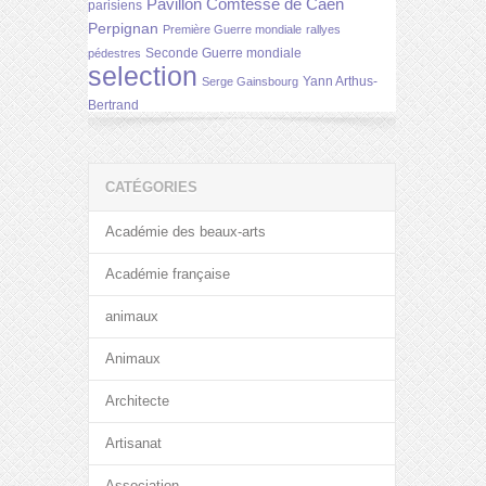
Pavillon Comtesse de Caen
parisiens
Perpignan
Première Guerre mondiale
rallyes
Seconde Guerre mondiale
pédestres
selection
Yann Arthus-
Serge Gainsbourg
Bertrand
CATÉGORIES
Académie des beaux-arts
Académie française
animaux
Animaux
Architecte
Artisanat
Association