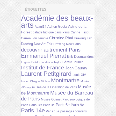
ÉTIQUETTES
Académie des beaux-
arts
Astrid de la
Adrien Goetz
Acagl14
Forest
balade ludique dans Paris
Carine Tissot
Christine Phal
Drawing Lab
Carreau du Temple
Drawing Now Art Fair
Drawing Now Paris
découvrir autrement Paris
Emmanuel Pierrat
Erik Desmazières
Gérard Jouhet
Eugène Delâtre
fondation Taylor
Institut de France
Jean Gaumy
Laurent Petitgirard
Louis XIV
Montmartre
Lucien Clergue
Michou
Musée
Musée
musée de la Libération de Paris
d'Orsay
Musée du Barreau
de Montmartre
de Paris
Musée Guimet
Parc zoologique de
Paris 6e
Paris 9e
Paris
Paris 1er
Paris 3e
Paris 14e
Paris 18e
passages couverts