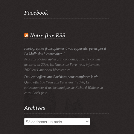
Facebook
Notre flux RSS
Photographes francophones à vos appareils, participez à
La Malle des bicentenaires !
Avis aux photographes francophones, auteurs comme
artisans en 2026, les Nautes de Paris vous informent :
2026 est l’année du bicentenaire
De l’eau offerte aux Parisiens pour remplacer le vin
Qui a offert de l’eau aux Parisiens ? 1870, Le
collectionneur d’art britannique sir Richard Wallace vit
entre Paris (rue
Archives
Archives