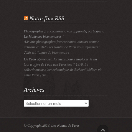
Notre flux RSS
Photographes francophones à vos appareils, participez à
La Malle des bicentenaires !
Avis aux photographes francophones, auteurs comme
artisans en 2026, les Nautes de Paris vous informent :
2026 est l’année du bicentenaire
De l’eau offerte aux Parisiens pour remplacer le vin
Qui a offert de l’eau aux Parisiens ? 1870, Le
collectionneur d’art britannique sir Richard Wallace vit
entre Paris (rue
Archives
Archives
© Copyright 2013.
Les Nautes de Paris