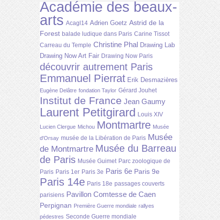
Académie des beaux-
arts
Astrid de la
Adrien Goetz
Acagl14
Forest
balade ludique dans Paris
Carine Tissot
Christine Phal
Drawing Lab
Carreau du Temple
Drawing Now Art Fair
Drawing Now Paris
découvrir autrement Paris
Emmanuel Pierrat
Erik Desmazières
Gérard Jouhet
Eugène Delâtre
fondation Taylor
Institut de France
Jean Gaumy
Laurent Petitgirard
Louis XIV
Montmartre
Lucien Clergue
Michou
Musée
Musée
musée de la Libération de Paris
d'Orsay
Musée du Barreau
de Montmartre
de Paris
Musée Guimet
Parc zoologique de
Paris 6e
Paris 9e
Paris
Paris 1er
Paris 3e
Paris 14e
Paris 18e
passages couverts
Pavillon Comtesse de Caen
parisiens
Perpignan
Première Guerre mondiale
rallyes
Seconde Guerre mondiale
pédestres