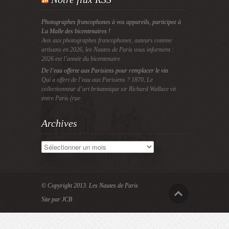
Photographes francophones à vos appareils, participez à
La Malle des bicentenaires !
Avis aux photographes francophones, auteurs comme
artisans en 2026, les Nautes de Paris vous informent :
2026 est l’année du bicentenaire
De l’eau offerte aux Parisiens pour remplacer le vin
Qui a offert de l’eau aux Parisiens ? 1870, Le
collectionneur d’art britannique sir Richard Wallace vit
entre Paris (rue
Archives
Archives
© Copyright 2013.
Les Nautes de Paris
Site par JCB