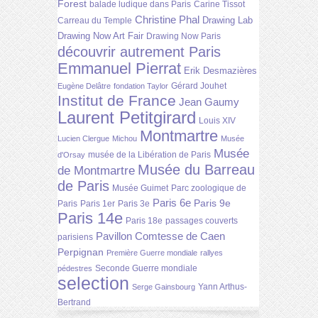
Forest
balade ludique dans Paris
Carine Tissot
Christine Phal
Drawing Lab
Carreau du Temple
Drawing Now Art Fair
Drawing Now Paris
découvrir autrement Paris
Emmanuel Pierrat
Erik Desmazières
Gérard Jouhet
Eugène Delâtre
fondation Taylor
Institut de France
Jean Gaumy
Laurent Petitgirard
Louis XIV
Montmartre
Lucien Clergue
Michou
Musée
Musée
musée de la Libération de Paris
d'Orsay
Musée du Barreau
de Montmartre
de Paris
Musée Guimet
Parc zoologique de
Paris 6e
Paris 9e
Paris
Paris 1er
Paris 3e
Paris 14e
Paris 18e
passages couverts
Pavillon Comtesse de Caen
parisiens
Perpignan
Première Guerre mondiale
rallyes
Seconde Guerre mondiale
pédestres
selection
Yann Arthus-
Serge Gainsbourg
Bertrand