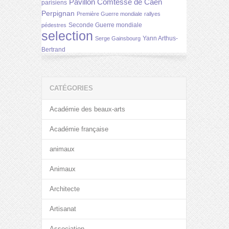
Pavillon Comtesse de Caen
parisiens
Perpignan
Première Guerre mondiale
rallyes
Seconde Guerre mondiale
pédestres
selection
Yann Arthus-
Serge Gainsbourg
Bertrand
CATÉGORIES
Académie des beaux-arts
Académie française
animaux
Animaux
Architecte
Artisanat
Association