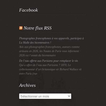
Facebook
Notre flux RSS
Photographes francophones à vos appareils, participez à
La Malle des bicentenaires !
Avis aux photographes francophones, auteurs comme
artisans en 2026, les Nautes de Paris vous informent :
2026 est l’année du bicentenaire
De l’eau offerte aux Parisiens pour remplacer le vin
Qui a offert de l’eau aux Parisiens ? 1870, Le
collectionneur d’art britannique sir Richard Wallace vit
entre Paris (rue
Archives
Archives