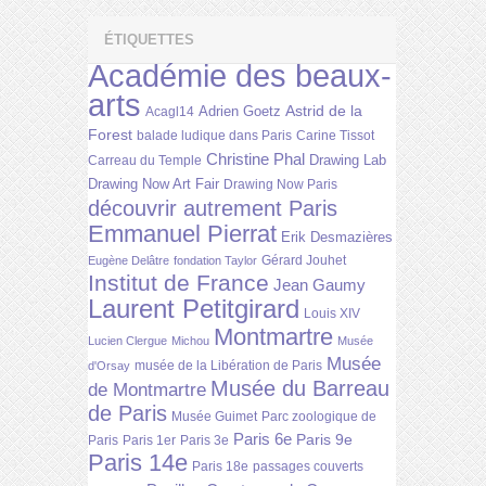
ÉTIQUETTES
Académie des beaux-
arts
Astrid de la
Adrien Goetz
Acagl14
Forest
balade ludique dans Paris
Carine Tissot
Christine Phal
Drawing Lab
Carreau du Temple
Drawing Now Art Fair
Drawing Now Paris
découvrir autrement Paris
Emmanuel Pierrat
Erik Desmazières
Gérard Jouhet
Eugène Delâtre
fondation Taylor
Institut de France
Jean Gaumy
Laurent Petitgirard
Louis XIV
Montmartre
Lucien Clergue
Michou
Musée
Musée
musée de la Libération de Paris
d'Orsay
Musée du Barreau
de Montmartre
de Paris
Musée Guimet
Parc zoologique de
Paris 6e
Paris 9e
Paris
Paris 1er
Paris 3e
Paris 14e
Paris 18e
passages couverts