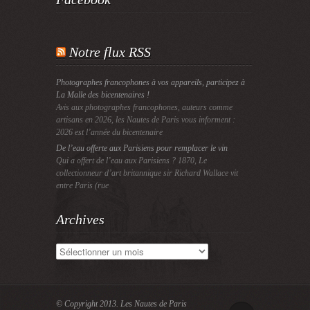
Notre flux RSS
Photographes francophones à vos appareils, participez à
La Malle des bicentenaires !
Avis aux photographes francophones, auteurs comme
artisans en 2026, les Nautes de Paris vous informent :
2026 est l’année du bicentenaire
De l’eau offerte aux Parisiens pour remplacer le vin
Qui a offert de l’eau aux Parisiens ? 1870, Le
collectionneur d’art britannique sir Richard Wallace vit
entre Paris (rue
Archives
Archives
© Copyright 2013.
Les Nautes de Paris