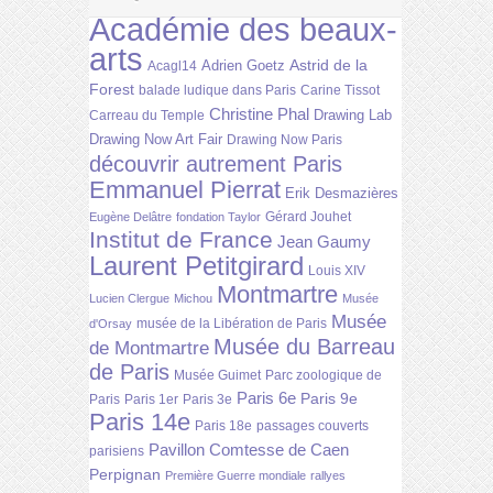
Académie des beaux-
arts
Astrid de la
Adrien Goetz
Acagl14
Forest
balade ludique dans Paris
Carine Tissot
Christine Phal
Drawing Lab
Carreau du Temple
Drawing Now Art Fair
Drawing Now Paris
découvrir autrement Paris
Emmanuel Pierrat
Erik Desmazières
Gérard Jouhet
Eugène Delâtre
fondation Taylor
Institut de France
Jean Gaumy
Laurent Petitgirard
Louis XIV
Montmartre
Lucien Clergue
Michou
Musée
Musée
musée de la Libération de Paris
d'Orsay
Musée du Barreau
de Montmartre
de Paris
Musée Guimet
Parc zoologique de
Paris 6e
Paris 9e
Paris
Paris 1er
Paris 3e
Paris 14e
Paris 18e
passages couverts
Pavillon Comtesse de Caen
parisiens
Perpignan
Première Guerre mondiale
rallyes