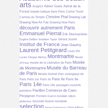
arts
Astrid de la
Adrien Goetz
Acagl14
Forest
balade ludique dans Paris
Carine Tissot
Christine Phal
Drawing Lab
Carreau du Temple
Drawing Now Art Fair
Drawing Now Paris
découvrir autrement Paris
Emmanuel Pierrat
Erik Desmazières
Gérard Jouhet
Eugène Delâtre
fondation Taylor
Institut de France
Jean Gaumy
Laurent Petitgirard
Louis XIV
Montmartre
Lucien Clergue
Michou
Musée
Musée
musée de la Libération de Paris
d'Orsay
Musée du Barreau
de Montmartre
de Paris
Musée Guimet
Parc zoologique de
Paris 6e
Paris 9e
Paris
Paris 1er
Paris 3e
Paris 14e
Paris 18e
passages couverts
Pavillon Comtesse de Caen
parisiens
Perpignan
Première Guerre mondiale
rallyes
Seconde Guerre mondiale
pédestres
selection
Yann Arthus-
Serge Gainsbourg