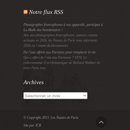
Notre flux RSS
Photographes francophones à vos appareils, participez à
La Malle des bicentenaires !
Avis aux photographes francophones, auteurs comme
artisans en 2026, les Nautes de Paris vous informent :
2026 est l’année du bicentenaire
De l’eau offerte aux Parisiens pour remplacer le vin
Qui a offert de l’eau aux Parisiens ? 1870, Le
collectionneur d’art britannique sir Richard Wallace vit
entre Paris (rue
Archives
Archives
© Copyright 2013.
Les Nautes de Paris
Site par JCB