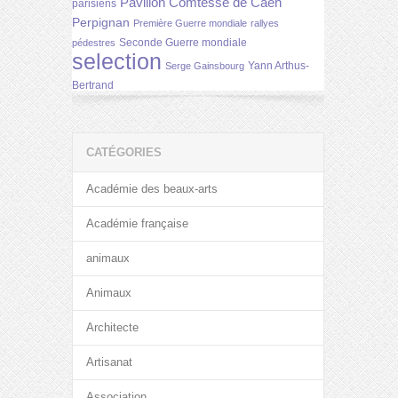
Pavillon Comtesse de Caen
parisiens
Perpignan
Première Guerre mondiale
rallyes
Seconde Guerre mondiale
pédestres
selection
Yann Arthus-
Serge Gainsbourg
Bertrand
CATÉGORIES
Académie des beaux-arts
Académie française
animaux
Animaux
Architecte
Artisanat
Association