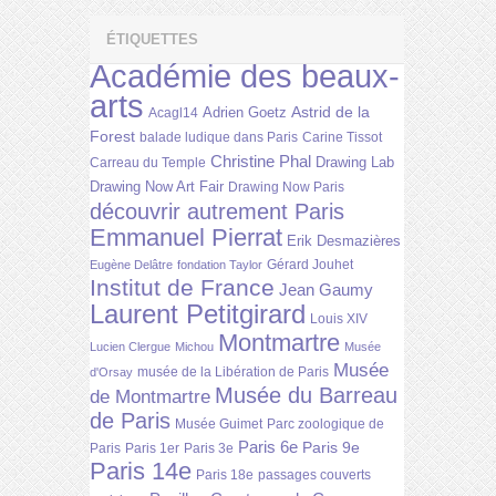
ÉTIQUETTES
Académie des beaux-
arts
Astrid de la
Adrien Goetz
Acagl14
Forest
balade ludique dans Paris
Carine Tissot
Christine Phal
Drawing Lab
Carreau du Temple
Drawing Now Art Fair
Drawing Now Paris
découvrir autrement Paris
Emmanuel Pierrat
Erik Desmazières
Gérard Jouhet
Eugène Delâtre
fondation Taylor
Institut de France
Jean Gaumy
Laurent Petitgirard
Louis XIV
Montmartre
Lucien Clergue
Michou
Musée
Musée
musée de la Libération de Paris
d'Orsay
Musée du Barreau
de Montmartre
de Paris
Musée Guimet
Parc zoologique de
Paris 6e
Paris 9e
Paris
Paris 1er
Paris 3e
Paris 14e
Paris 18e
passages couverts