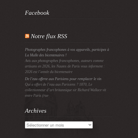
Facebook
Notre flux RSS
Photographes francophones à vos appareils, participez à
La Malle des bicentenaires !
Avis aux photographes francophones, auteurs comme
artisans en 2026, les Nautes de Paris vous informent :
2026 est l’année du bicentenaire
De l’eau offerte aux Parisiens pour remplacer le vin
Qui a offert de l’eau aux Parisiens ? 1870, Le
collectionneur d’art britannique sir Richard Wallace vit
entre Paris (rue
Archives
Archives