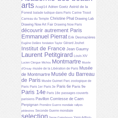
arts
Astrid de la
Adrien Goetz
Acagl14
Forest
balade ludique dans Paris
Carine Tissot
Christine Phal
Drawing Lab
Carreau du Temple
Drawing Now Art Fair
Drawing Now Paris
découvrir autrement Paris
Emmanuel Pierrat
Erik Desmazières
Gérard Jouhet
Eugène Delâtre
fondation Taylor
Institut de France
Jean Gaumy
Laurent Petitgirard
Louis XIV
Montmartre
Lucien Clergue
Michou
Musée
Musée
musée de la Libération de Paris
d'Orsay
Musée du Barreau
de Montmartre
de Paris
Musée Guimet
Parc zoologique de
Paris 6e
Paris 9e
Paris
Paris 1er
Paris 3e
Paris 14e
Paris 18e
passages couverts
Pavillon Comtesse de Caen
parisiens
Perpignan
Première Guerre mondiale
rallyes
Seconde Guerre mondiale
pédestres
selection
Yann Arthus-
Serge Gainsbourg