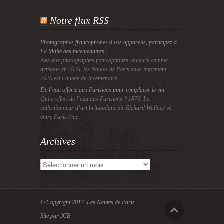
Notre flux RSS
Photographes francophones à vos appareils, participez à
La Malle des bicentenaires !
Avis aux photographes francophones, auteurs comme
artisans en 2026, les Nautes de Paris vous informent :
2026 est l’année du bicentenaire
De l’eau offerte aux Parisiens pour remplacer le vin
Qui a offert de l’eau aux Parisiens ? 1870, Le
collectionneur d’art britannique sir Richard Wallace vit
entre Paris (rue
Archives
Archives
© Copyright 2013.
Les Nautes de Paris
Site par JCB