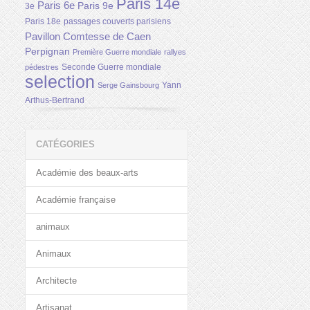
Paris 14e
Paris 6e
Paris 9e
3e
Paris 18e
passages couverts parisiens
Pavillon Comtesse de Caen
Perpignan
Première Guerre mondiale
rallyes
Seconde Guerre mondiale
pédestres
selection
Yann
Serge Gainsbourg
Arthus-Bertrand
CATÉGORIES
Académie des beaux-arts
Académie française
animaux
Animaux
Architecte
Artisanat