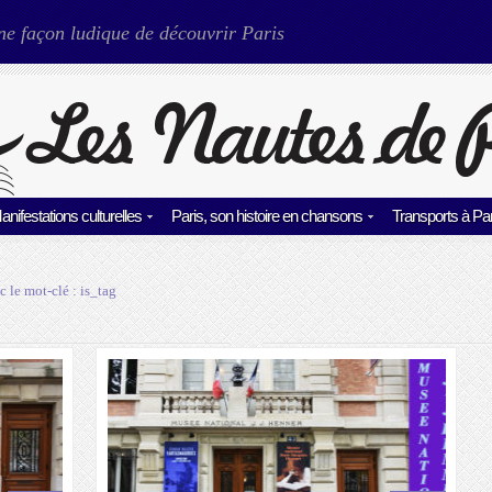
ne façon ludique de découvrir Paris
anifestations culturelles
Paris, son histoire en chansons
Transports à Par
c le mot-clé :
is_tag