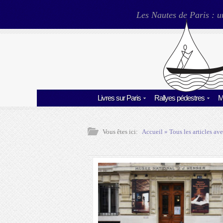
Les Nautes de Paris : u
Livres sur Paris
Rallyes pédestres
M
Vous êtes ici:
Accueil
» Tous les articles ave