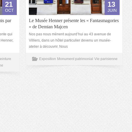
21
13
OCT
JUIN
is par
Le Musée Henner présente les « Fantasmagories
» de Demian Majcen
dente qui
Nos pas nous mènent aujourd’hui au 43 avenue de
 Henner,
Villiers, dans un hôtel particulier devenu un musée-
atelier à découvrir. Nous
einture
Exposition
Monument patrimonial
Vie parisienne
ne