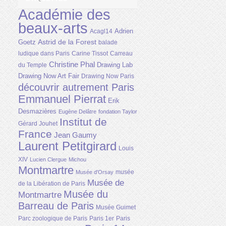
Académie des
beaux-arts
Adrien
Acagl14
Astrid de la Forest
Goetz
balade
ludique dans Paris
Carine Tissot
Carreau
Christine Phal
Drawing Lab
du Temple
Drawing Now Art Fair
Drawing Now Paris
découvrir autrement Paris
Emmanuel Pierrat
Erik
Desmazières
Eugène Delâtre
fondation Taylor
Institut de
Gérard Jouhet
France
Jean Gaumy
Laurent Petitgirard
Louis
XIV
Lucien Clergue
Michou
Montmartre
musée
Musée d'Orsay
Musée de
de la Libération de Paris
Musée du
Montmartre
Barreau de Paris
Musée Guimet
Parc zoologique de Paris
Paris 1er
Paris