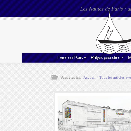
Les Nautes de Paris : u
Livres sur Paris
Rallyes pédestres
M
Vous êtes ici:
Accueil
» Tous les articles ave