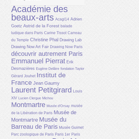
Académie des
beaux-arts
Adrien
Acagl14
Astrid de la Forest
Goetz
balade
ludique dans Paris
Carine Tissot
Carreau
Christine Phal
Drawing Lab
du Temple
Drawing Now Art Fair
Drawing Now Paris
découvrir autrement Paris
Emmanuel Pierrat
Erik
Desmazières
Eugène Delâtre
fondation Taylor
Institut de
Gérard Jouhet
France
Jean Gaumy
Laurent Petitgirard
Louis
XIV
Lucien Clergue
Michou
Montmartre
musée
Musée d'Orsay
Musée de
de la Libération de Paris
Musée du
Montmartre
Barreau de Paris
Musée Guimet
Parc zoologique de Paris
Paris 1er
Paris