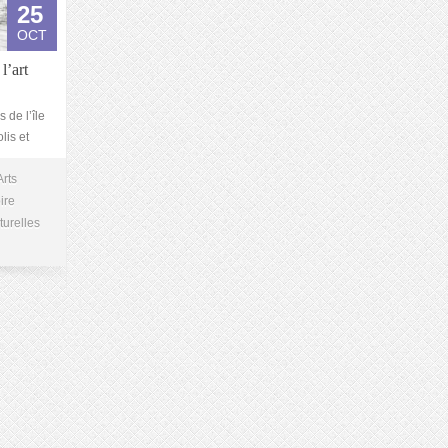
25
OCT
l’art
 de l’île
lis et
rts
ire
turelles