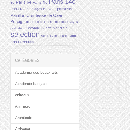
Paris 14e
Paris 6e
Paris 9e
3e
Paris 18e
passages couverts parisiens
Pavillon Comtesse de Caen
Perpignan
Première Guerre mondiale
rallyes
Seconde Guerre mondiale
pédestres
selection
Yann
Serge Gainsbourg
Arthus-Bertrand
CATÉGORIES
Académie des beaux-arts
Académie française
animaux
Animaux
Architecte
Artisanat