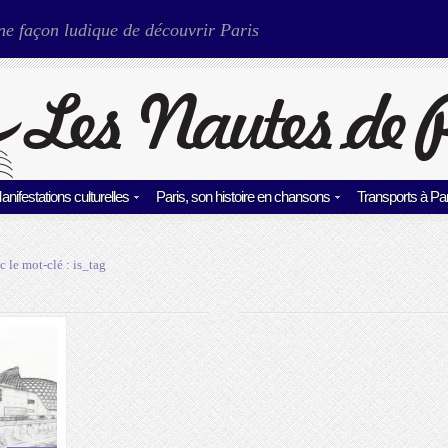
ne façon ludique de découvrir Paris
anifestations culturelles
Paris, son histoire en chansons
Transports à Par
c le mot-clé :
is_tag