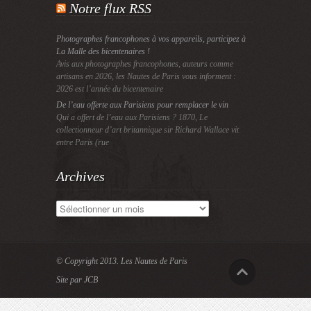
Notre flux RSS
Photographes francophones à vos appareils, participez à
La Malle des bicentenaires !
Avis aux photographes francophones, auteurs comme
artisans en 2026, les Nautes de Paris vous informent :
2026 est l’année du bicentenaire
De l’eau offerte aux Parisiens pour remplacer le vin
Qui a offert de l’eau aux Parisiens ? 1870, Le
collectionneur d’art britannique sir Richard Wallace vit
entre Paris (rue
Archives
Archives
© Copyright 2013.
Les Nautes de Paris
Site par JCB