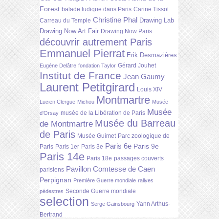
Forest
balade ludique dans Paris
Carine Tissot
Christine Phal
Drawing Lab
Carreau du Temple
Drawing Now Art Fair
Drawing Now Paris
découvrir autrement Paris
Emmanuel Pierrat
Erik Desmazières
Gérard Jouhet
Eugène Delâtre
fondation Taylor
Institut de France
Jean Gaumy
Laurent Petitgirard
Louis XIV
Montmartre
Lucien Clergue
Michou
Musée
Musée
musée de la Libération de Paris
d'Orsay
Musée du Barreau
de Montmartre
de Paris
Musée Guimet
Parc zoologique de
Paris 6e
Paris 9e
Paris
Paris 1er
Paris 3e
Paris 14e
Paris 18e
passages couverts
Pavillon Comtesse de Caen
parisiens
Perpignan
Première Guerre mondiale
rallyes
Seconde Guerre mondiale
pédestres
selection
Yann Arthus-
Serge Gainsbourg
Bertrand