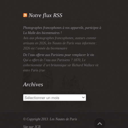
Notre flux RSS
Photographes francophones à vos appareils, participez à
La Malle des bicentenaires !
Avis aux photographes francophones, auteurs comme
artisans en 2026, les Nautes de Paris vous informent :
2026 est l’année du bicentenaire
De l’eau offerte aux Parisiens pour remplacer le vin
Qui a offert de l’eau aux Parisiens ? 1870, Le
collectionneur d’art britannique sir Richard Wallace vit
entre Paris (rue
Archives
Archives
© Copyright 2013.
Les Nautes de Paris
Site par JCB