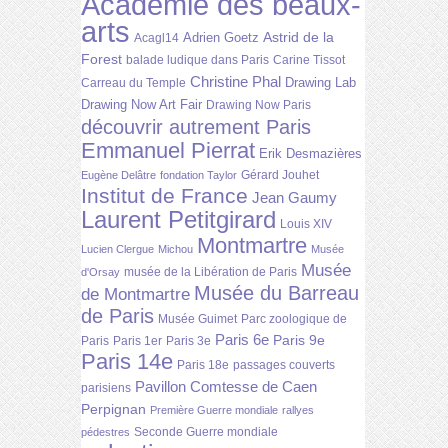
Académie des beaux-
arts
Astrid de la
Adrien Goetz
Acagl14
Forest
balade ludique dans Paris
Carine Tissot
Christine Phal
Drawing Lab
Carreau du Temple
Drawing Now Art Fair
Drawing Now Paris
découvrir autrement Paris
Emmanuel Pierrat
Erik Desmazières
Gérard Jouhet
Eugène Delâtre
fondation Taylor
Institut de France
Jean Gaumy
Laurent Petitgirard
Louis XIV
Montmartre
Lucien Clergue
Michou
Musée
Musée
musée de la Libération de Paris
d'Orsay
Musée du Barreau
de Montmartre
de Paris
Musée Guimet
Parc zoologique de
Paris 6e
Paris 9e
Paris
Paris 1er
Paris 3e
Paris 14e
Paris 18e
passages couverts
Pavillon Comtesse de Caen
parisiens
Perpignan
Première Guerre mondiale
rallyes
Seconde Guerre mondiale
pédestres