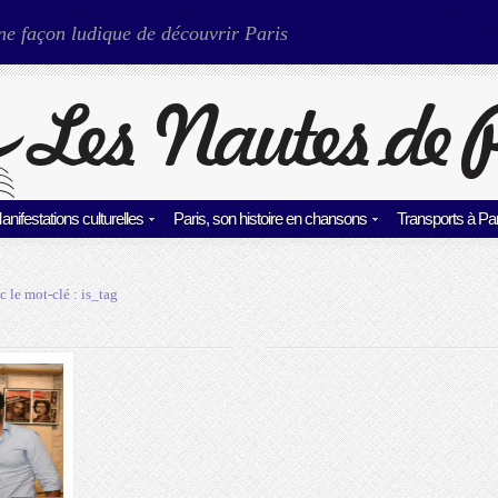
ne façon ludique de découvrir Paris
anifestations culturelles
Paris, son histoire en chansons
Transports à Par
c le mot-clé :
is_tag