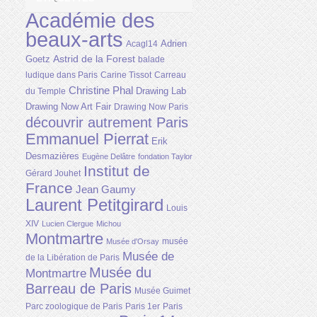
Académie des
beaux-arts
Adrien
Acagl14
Astrid de la Forest
Goetz
balade
ludique dans Paris
Carine Tissot
Carreau
Christine Phal
Drawing Lab
du Temple
Drawing Now Art Fair
Drawing Now Paris
découvrir autrement Paris
Emmanuel Pierrat
Erik
Desmazières
Eugène Delâtre
fondation Taylor
Institut de
Gérard Jouhet
France
Jean Gaumy
Laurent Petitgirard
Louis
XIV
Lucien Clergue
Michou
Montmartre
musée
Musée d'Orsay
Musée de
de la Libération de Paris
Musée du
Montmartre
Barreau de Paris
Musée Guimet
Parc zoologique de Paris
Paris 1er
Paris