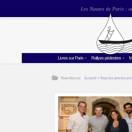
Les Nautes de Paris : u
Livres sur Paris
Rallyes pédestres
M
Vous êtes ici:
Accueil
» Tous les articles ave