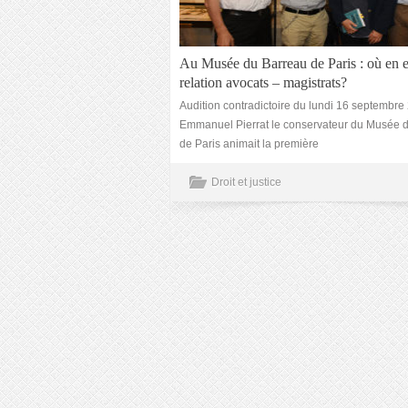
Au Musée du Barreau de Paris : où en e
relation avocats – magistrats?
Audition contradictoire du lundi 16 septembre
Emmanuel Pierrat le conservateur du Musée 
de Paris animait la première
Droit et justice