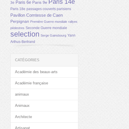
Paris 14e
Paris 6e
Paris 9e
3e
Paris 18e
passages couverts parisiens
Pavillon Comtesse de Caen
Perpignan
Première Guerre mondiale
rallyes
Seconde Guerre mondiale
pédestres
selection
Yann
Serge Gainsbourg
Arthus-Bertrand
CATÉGORIES
Académie des beaux-arts
Académie française
animaux
Animaux
Architecte
Artisanat