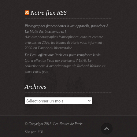
Notre flux RSS
Photographes francophones à vos appareils, participez à
La Malle des bicentenaires !
Avis aux photographes francophones, auteurs comme
artisans en 2026, les Nautes de Paris vous informent :
2026 est l’année du bicentenaire
De l’eau offerte aux Parisiens pour remplacer le vin
Qui a offert de l’eau aux Parisiens ? 1870, Le
collectionneur d’art britannique sir Richard Wallace vit
entre Paris (rue
Archives
Archives
© Copyright 2013.
Les Nautes de Paris
Site par JCB