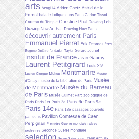
arts
Astrid de la
Adrien Goetz
Acagl14
Forest
balade ludique dans Paris
Carine Tissot
Christine Phal
Drawing Lab
Carreau du Temple
Drawing Now Art Fair
Drawing Now Paris
découvrir autrement Paris
Emmanuel Pierrat
Erik Desmazières
Gérard Jouhet
Eugène Delâtre
fondation Taylor
Institut de France
Jean Gaumy
Laurent Petitgirard
Louis XIV
Montmartre
Lucien Clergue
Michou
Musée
Musée
musée de la Libération de Paris
d'Orsay
Musée du Barreau
de Montmartre
de Paris
Musée Guimet
Parc zoologique de
Paris 6e
Paris 9e
Paris
Paris 1er
Paris 3e
Paris 14e
Paris 18e
passages couverts
Pavillon Comtesse de Caen
parisiens
Perpignan
Première Guerre mondiale
rallyes
Seconde Guerre mondiale
pédestres
selection
Yann Arthus-
Serge Gainsbourg