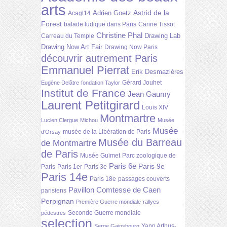
arts
Astrid de la
Adrien Goetz
Acagl14
Forest
balade ludique dans Paris
Carine Tissot
Christine Phal
Drawing Lab
Carreau du Temple
Drawing Now Art Fair
Drawing Now Paris
découvrir autrement Paris
Emmanuel Pierrat
Erik Desmazières
Gérard Jouhet
Eugène Delâtre
fondation Taylor
Institut de France
Jean Gaumy
Laurent Petitgirard
Louis XIV
Montmartre
Lucien Clergue
Michou
Musée
Musée
musée de la Libération de Paris
d'Orsay
Musée du Barreau
de Montmartre
de Paris
Musée Guimet
Parc zoologique de
Paris 6e
Paris 9e
Paris
Paris 1er
Paris 3e
Paris 14e
Paris 18e
passages couverts
Pavillon Comtesse de Caen
parisiens
Perpignan
Première Guerre mondiale
rallyes
Seconde Guerre mondiale
pédestres
selection
Yann Arthus-
Serge Gainsbourg