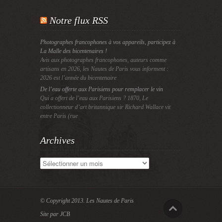
Notre flux RSS
Photographes francophones à vos appareils, participez à
La Malle des bicentenaires !
Avis aux photographes francophones, auteurs comme
artisans en 2026, les Nautes de Paris vous informent :
2026 est l’année du bicentenaire
De l’eau offerte aux Parisiens pour remplacer le vin
Qui a offert de l’eau aux Parisiens ? 1870, Le
collectionneur d’art britannique sir Richard Wallace vit
entre Paris (rue
Archives
Archives
© Copyright 2013.
Les Nautes de Paris
Site par JCB