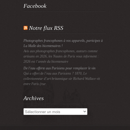
Facebook
Notre flux RSS
Photographes francophones à vos appareils, participez à
La Malle des bicentenaires !
Avis aux photographes francophones, auteurs comme
artisans en 2026, les Nautes de Paris vous informent :
2026 est l’année du bicentenaire
De l’eau offerte aux Parisiens pour remplacer le vin
Qui a offert de l’eau aux Parisiens ? 1870, Le
collectionneur d’art britannique sir Richard Wallace vit
entre Paris (rue
Archives
Archives