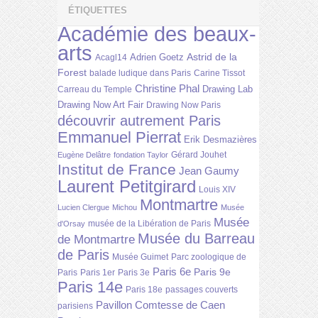
ÉTIQUETTES
Académie des beaux-
arts
Astrid de la
Adrien Goetz
Acagl14
Forest
balade ludique dans Paris
Carine Tissot
Christine Phal
Drawing Lab
Carreau du Temple
Drawing Now Art Fair
Drawing Now Paris
découvrir autrement Paris
Emmanuel Pierrat
Erik Desmazières
Gérard Jouhet
Eugène Delâtre
fondation Taylor
Institut de France
Jean Gaumy
Laurent Petitgirard
Louis XIV
Montmartre
Lucien Clergue
Michou
Musée
Musée
musée de la Libération de Paris
d'Orsay
Musée du Barreau
de Montmartre
de Paris
Musée Guimet
Parc zoologique de
Paris 6e
Paris 9e
Paris
Paris 1er
Paris 3e
Paris 14e
Paris 18e
passages couverts
Pavillon Comtesse de Caen
parisiens