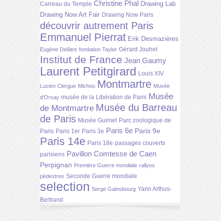
Christine Phal
Drawing Lab
Carreau du Temple
Drawing Now Art Fair
Drawing Now Paris
découvrir autrement Paris
Emmanuel Pierrat
Erik Desmazières
Gérard Jouhet
Eugène Delâtre
fondation Taylor
Institut de France
Jean Gaumy
Laurent Petitgirard
Louis XIV
Montmartre
Lucien Clergue
Michou
Musée
Musée
musée de la Libération de Paris
d'Orsay
Musée du Barreau
de Montmartre
de Paris
Musée Guimet
Parc zoologique de
Paris 6e
Paris 9e
Paris
Paris 1er
Paris 3e
Paris 14e
Paris 18e
passages couverts
Pavillon Comtesse de Caen
parisiens
Perpignan
Première Guerre mondiale
rallyes
Seconde Guerre mondiale
pédestres
selection
Yann Arthus-
Serge Gainsbourg
Bertrand