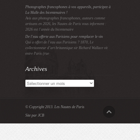
Photographes francophones à vos appareils, participez à
La Malle des bicentenaires !
Avis aux photographes francophones, auteurs comme
artisans en 2026, les Nautes de Paris vous informent :
2026 est l’année du bicentenaire
De l’eau offerte aux Parisiens pour remplacer le vin
Qui a offert de l’eau aux Parisiens ? 1870, Le
collectionneur d’art britannique sir Richard Wallace vit
entre Paris (rue
Archives
Archives
© Copyright 2013.
Les Nautes de Paris
Site par JCB