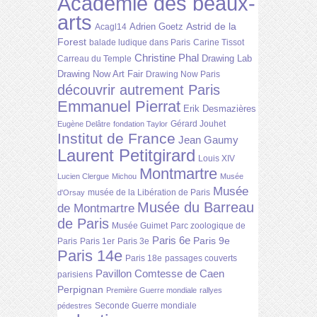
Académie des beaux-
arts
Astrid de la
Adrien Goetz
Acagl14
Forest
balade ludique dans Paris
Carine Tissot
Christine Phal
Drawing Lab
Carreau du Temple
Drawing Now Art Fair
Drawing Now Paris
découvrir autrement Paris
Emmanuel Pierrat
Erik Desmazières
Gérard Jouhet
Eugène Delâtre
fondation Taylor
Institut de France
Jean Gaumy
Laurent Petitgirard
Louis XIV
Montmartre
Lucien Clergue
Michou
Musée
Musée
musée de la Libération de Paris
d'Orsay
Musée du Barreau
de Montmartre
de Paris
Musée Guimet
Parc zoologique de
Paris 6e
Paris 9e
Paris
Paris 1er
Paris 3e
Paris 14e
Paris 18e
passages couverts
Pavillon Comtesse de Caen
parisiens
Perpignan
Première Guerre mondiale
rallyes
Seconde Guerre mondiale
pédestres