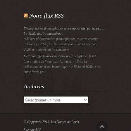
Notre flux RSS
Photographes francophones à vos appareils, participez à
La Malle des bicentenaires !
Avis aux photographes francophones, auteurs comme
artisans en 2026, les Nautes de Paris vous informent :
2026 est l’année du bicentenaire
De l’eau offerte aux Parisiens pour remplacer le vin
Qui a offert de l’eau aux Parisiens ? 1870, Le
collectionneur d’art britannique sir Richard Wallace vit
entre Paris (rue
Archives
Archives
© Copyright 2013.
Les Nautes de Paris
Site par JCB