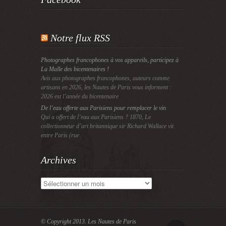
Notre flux RSS
Photographes francophones à vos appareils, participez à
La Malle des bicentenaires !
Avis aux photographes francophones, auteurs comme
artisans en 2026, les Nautes de Paris vous informent :
2026 est l’année du bicentenaire
De l’eau offerte aux Parisiens pour remplacer le vin
Qui a offert de l’eau aux Parisiens ? 1870, Le
collectionneur d’art britannique sir Richard Wallace vit
entre Paris (rue
Archives
Archives
© Copyright 2013.
Les Nautes de Paris