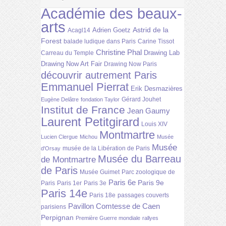
Académie des beaux-
arts
Astrid de la
Adrien Goetz
Acagl14
Forest
balade ludique dans Paris
Carine Tissot
Christine Phal
Drawing Lab
Carreau du Temple
Drawing Now Art Fair
Drawing Now Paris
découvrir autrement Paris
Emmanuel Pierrat
Erik Desmazières
Gérard Jouhet
Eugène Delâtre
fondation Taylor
Institut de France
Jean Gaumy
Laurent Petitgirard
Louis XIV
Montmartre
Lucien Clergue
Michou
Musée
Musée
musée de la Libération de Paris
d'Orsay
Musée du Barreau
de Montmartre
de Paris
Musée Guimet
Parc zoologique de
Paris 6e
Paris 9e
Paris
Paris 1er
Paris 3e
Paris 14e
Paris 18e
passages couverts
Pavillon Comtesse de Caen
parisiens
Perpignan
Première Guerre mondiale
rallyes