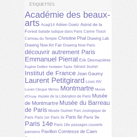
ÉTIQUETTES
Académie des beaux-
arts
Astrid de la
Adrien Goetz
Acagl14
Forest
balade ludique dans Paris
Carine Tissot
Christine Phal
Drawing Lab
Carreau du Temple
Drawing Now Art Fair
Drawing Now Paris
découvrir autrement Paris
Emmanuel Pierrat
Erik Desmazières
Gérard Jouhet
Eugène Delâtre
fondation Taylor
Institut de France
Jean Gaumy
Laurent Petitgirard
Louis XIV
Montmartre
Lucien Clergue
Michou
Musée
Musée
musée de la Libération de Paris
d'Orsay
Musée du Barreau
de Montmartre
de Paris
Musée Guimet
Parc zoologique de
Paris 6e
Paris 9e
Paris
Paris 1er
Paris 3e
Paris 14e
Paris 18e
passages couverts
Pavillon Comtesse de Caen
parisiens