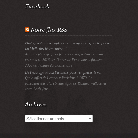
Facebook
Notre flux RSS
Photographes francophones à vos appareils, participez à
La Malle des bicentenaires !
Avis aux photographes francophones, auteurs comme
artisans en 2026, les Nautes de Paris vous informent :
2026 est l’année du bicentenaire
De l’eau offerte aux Parisiens pour remplacer le vin
Qui a offert de l’eau aux Parisiens ? 1870, Le
collectionneur d’art britannique sir Richard Wallace vit
entre Paris (rue
Archives
Archives