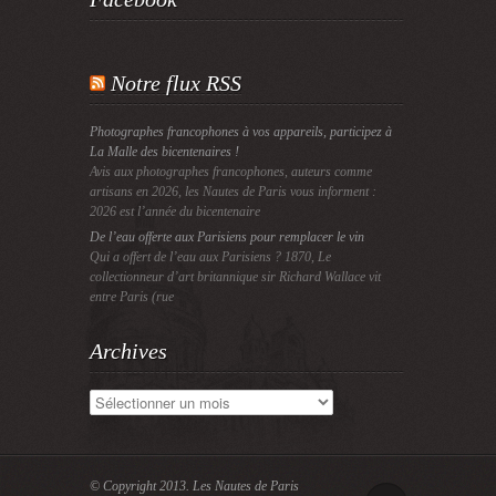
Notre flux RSS
Photographes francophones à vos appareils, participez à
La Malle des bicentenaires !
Avis aux photographes francophones, auteurs comme
artisans en 2026, les Nautes de Paris vous informent :
2026 est l’année du bicentenaire
De l’eau offerte aux Parisiens pour remplacer le vin
Qui a offert de l’eau aux Parisiens ? 1870, Le
collectionneur d’art britannique sir Richard Wallace vit
entre Paris (rue
Archives
Archives
© Copyright 2013.
Les Nautes de Paris