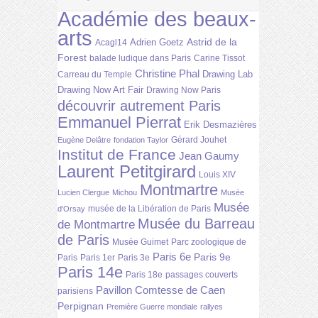
Académie des beaux-
arts
Astrid de la
Adrien Goetz
Acagl14
Forest
balade ludique dans Paris
Carine Tissot
Christine Phal
Drawing Lab
Carreau du Temple
Drawing Now Art Fair
Drawing Now Paris
découvrir autrement Paris
Emmanuel Pierrat
Erik Desmazières
Gérard Jouhet
Eugène Delâtre
fondation Taylor
Institut de France
Jean Gaumy
Laurent Petitgirard
Louis XIV
Montmartre
Lucien Clergue
Michou
Musée
Musée
musée de la Libération de Paris
d'Orsay
Musée du Barreau
de Montmartre
de Paris
Musée Guimet
Parc zoologique de
Paris 6e
Paris 9e
Paris
Paris 1er
Paris 3e
Paris 14e
Paris 18e
passages couverts
Pavillon Comtesse de Caen
parisiens
Perpignan
Première Guerre mondiale
rallyes