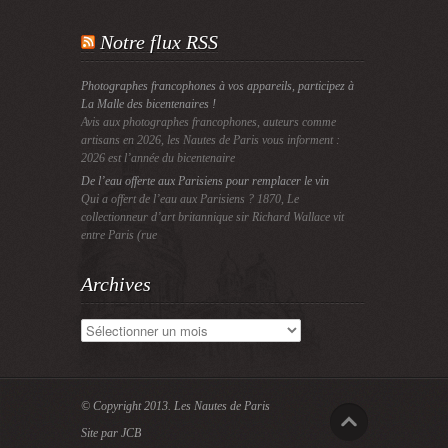
Notre flux RSS
Photographes francophones à vos appareils, participez à
La Malle des bicentenaires !
Avis aux photographes francophones, auteurs comme
artisans en 2026, les Nautes de Paris vous informent :
2026 est l’année du bicentenaire
De l’eau offerte aux Parisiens pour remplacer le vin
Qui a offert de l’eau aux Parisiens ? 1870, Le
collectionneur d’art britannique sir Richard Wallace vit
entre Paris (rue
Archives
Archives
© Copyright 2013.
Les Nautes de Paris
Site par JCB