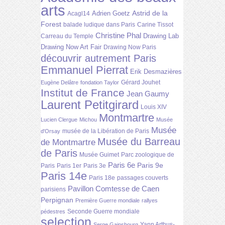
arts
Astrid de la
Adrien Goetz
Acagl14
Forest
balade ludique dans Paris
Carine Tissot
Christine Phal
Drawing Lab
Carreau du Temple
Drawing Now Art Fair
Drawing Now Paris
découvrir autrement Paris
Emmanuel Pierrat
Erik Desmazières
Gérard Jouhet
Eugène Delâtre
fondation Taylor
Institut de France
Jean Gaumy
Laurent Petitgirard
Louis XIV
Montmartre
Lucien Clergue
Michou
Musée
Musée
musée de la Libération de Paris
d'Orsay
Musée du Barreau
de Montmartre
de Paris
Musée Guimet
Parc zoologique de
Paris 6e
Paris 9e
Paris
Paris 1er
Paris 3e
Paris 14e
Paris 18e
passages couverts
Pavillon Comtesse de Caen
parisiens
Perpignan
Première Guerre mondiale
rallyes
Seconde Guerre mondiale
pédestres
selection
Yann Arthus-
Serge Gainsbourg