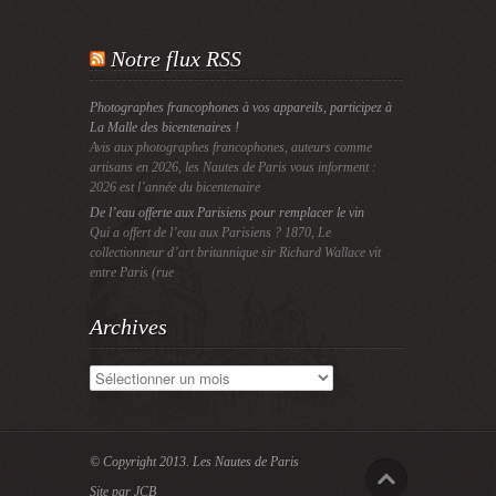
Notre flux RSS
Photographes francophones à vos appareils, participez à
La Malle des bicentenaires !
Avis aux photographes francophones, auteurs comme
artisans en 2026, les Nautes de Paris vous informent :
2026 est l’année du bicentenaire
De l’eau offerte aux Parisiens pour remplacer le vin
Qui a offert de l’eau aux Parisiens ? 1870, Le
collectionneur d’art britannique sir Richard Wallace vit
entre Paris (rue
Archives
Archives
© Copyright 2013.
Les Nautes de Paris
Site par JCB