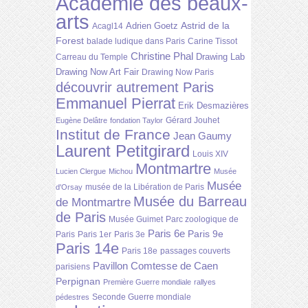
Académie des beaux-
arts
Astrid de la
Adrien Goetz
Acagl14
Forest
balade ludique dans Paris
Carine Tissot
Christine Phal
Drawing Lab
Carreau du Temple
Drawing Now Art Fair
Drawing Now Paris
découvrir autrement Paris
Emmanuel Pierrat
Erik Desmazières
Gérard Jouhet
Eugène Delâtre
fondation Taylor
Institut de France
Jean Gaumy
Laurent Petitgirard
Louis XIV
Montmartre
Lucien Clergue
Michou
Musée
Musée
musée de la Libération de Paris
d'Orsay
Musée du Barreau
de Montmartre
de Paris
Musée Guimet
Parc zoologique de
Paris 6e
Paris 9e
Paris
Paris 1er
Paris 3e
Paris 14e
Paris 18e
passages couverts
Pavillon Comtesse de Caen
parisiens
Perpignan
Première Guerre mondiale
rallyes
Seconde Guerre mondiale
pédestres