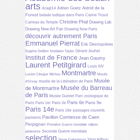
arts
Astrid de la
Adrien Goetz
Acagl14
Forest
balade ludique dans Paris
Carine Tissot
Christine Phal
Drawing Lab
Carreau du Temple
Drawing Now Art Fair
Drawing Now Paris
découvrir autrement Paris
Emmanuel Pierrat
Erik Desmazières
Gérard Jouhet
Eugène Delâtre
fondation Taylor
Institut de France
Jean Gaumy
Laurent Petitgirard
Louis XIV
Montmartre
Lucien Clergue
Michou
Musée
Musée
musée de la Libération de Paris
d'Orsay
Musée du Barreau
de Montmartre
de Paris
Musée Guimet
Parc zoologique de
Paris 6e
Paris 9e
Paris
Paris 1er
Paris 3e
Paris 14e
Paris 18e
passages couverts
Pavillon Comtesse de Caen
parisiens
Perpignan
Première Guerre mondiale
rallyes
Seconde Guerre mondiale
pédestres
selection
Yann Arthus-
Serge Gainsbourg