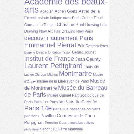
Académie des beaux-
arts
Astrid de la
Adrien Goetz
Acagl14
Forest
balade ludique dans Paris
Carine Tissot
Christine Phal
Drawing Lab
Carreau du Temple
Drawing Now Art Fair
Drawing Now Paris
découvrir autrement Paris
Emmanuel Pierrat
Erik Desmazières
Gérard Jouhet
Eugène Delâtre
fondation Taylor
Institut de France
Jean Gaumy
Laurent Petitgirard
Louis XIV
Montmartre
Lucien Clergue
Michou
Musée
Musée
musée de la Libération de Paris
d'Orsay
Musée du Barreau
de Montmartre
de Paris
Musée Guimet
Parc zoologique de
Paris 6e
Paris 9e
Paris
Paris 1er
Paris 3e
Paris 14e
Paris 18e
passages couverts
Pavillon Comtesse de Caen
parisiens
Perpignan
Première Guerre mondiale
rallyes
Seconde Guerre mondiale
pédestres