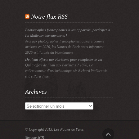
Notre flux RSS
Photographes francophones à vos appareils, participez à
La Malle des bicentenaires !
Avis aux photographes francophones, auteurs comme
artisans en 2026, les Nautes de Paris vous informent :
2026 est l’année du bicentenaire
De l’eau offerte aux Parisiens pour remplacer le vin
Qui a offert de l’eau aux Parisiens ? 1870, Le
collectionneur d’art britannique sir Richard Wallace vit
entre Paris (rue
Archives
Archives
© Copyright 2013.
Les Nautes de Paris
Site par JCB