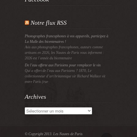
Notre flux RSS
Photographes francophones à vos appareils, participez à
La Malle des bicentenaires !
Avis aux photographes francophones, auteurs comme
artisans en 2026, les Nautes de Paris vous informent :
2026 est l’année du bicentenaire
De l’eau offerte aux Parisiens pour remplacer le vin
Qui a offert de l’eau aux Parisiens ? 1870, Le
collectionneur d’art britannique sir Richard Wallace vit
entre Paris (rue
Archives
Archives
© Copyright 2013.
Les Nautes de Paris