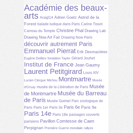
Académie des beaux-
arts
Astrid de la
Adrien Goetz
Acagl14
Forest
balade ludique dans Paris
Carine Tissot
Christine Phal
Drawing Lab
Carreau du Temple
Drawing Now Art Fair
Drawing Now Paris
découvrir autrement Paris
Emmanuel Pierrat
Erik Desmazières
Gérard Jouhet
Eugène Delâtre
fondation Taylor
Institut de France
Jean Gaumy
Laurent Petitgirard
Louis XIV
Montmartre
Lucien Clergue
Michou
Musée
Musée
musée de la Libération de Paris
d'Orsay
Musée du Barreau
de Montmartre
de Paris
Musée Guimet
Parc zoologique de
Paris 6e
Paris 9e
Paris
Paris 1er
Paris 3e
Paris 14e
Paris 18e
passages couverts
Pavillon Comtesse de Caen
parisiens
Perpignan
Première Guerre mondiale
rallyes