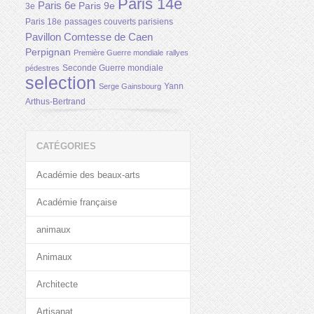
Paris 14e
Paris 6e
Paris 9e
3e
Paris 18e
passages couverts parisiens
Pavillon Comtesse de Caen
Perpignan
Première Guerre mondiale
rallyes
Seconde Guerre mondiale
pédestres
selection
Yann
Serge Gainsbourg
Arthus-Bertrand
CATÉGORIES
Académie des beaux-arts
Académie française
animaux
Animaux
Architecte
Artisanat