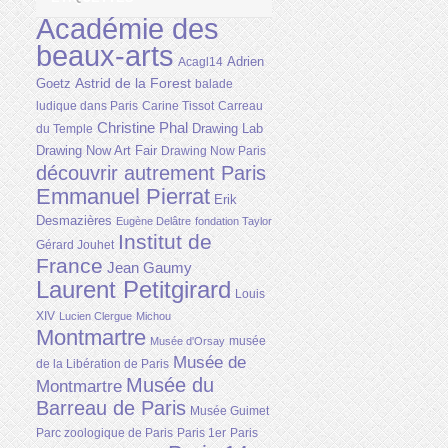
Académie des
beaux-arts
Adrien
Acagl14
Astrid de la Forest
Goetz
balade
ludique dans Paris
Carine Tissot
Carreau
Christine Phal
Drawing Lab
du Temple
Drawing Now Art Fair
Drawing Now Paris
découvrir autrement Paris
Emmanuel Pierrat
Erik
Desmazières
Eugène Delâtre
fondation Taylor
Institut de
Gérard Jouhet
France
Jean Gaumy
Laurent Petitgirard
Louis
XIV
Lucien Clergue
Michou
Montmartre
musée
Musée d'Orsay
Musée de
de la Libération de Paris
Musée du
Montmartre
Barreau de Paris
Musée Guimet
Parc zoologique de Paris
Paris 1er
Paris