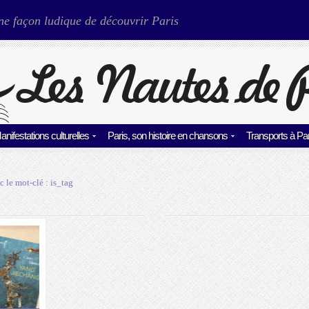
ne façon ludique de découvrir Paris
anifestations culturelles
Paris, son histoire en chansons
Transports à Par
c le mot-clé :
is_tag