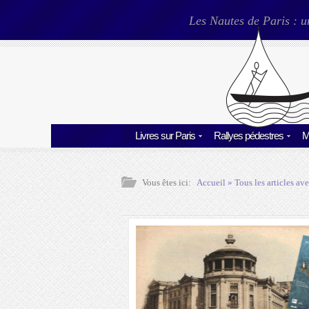
Les Nautes de Paris : u
Livres sur Paris
Rallyes pédestres
M
Vous êtes ici:
Accueil
» Tous les articles ave