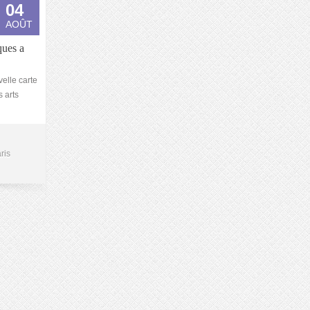
04
AOÛT
ques a
velle carte
 arts
ris