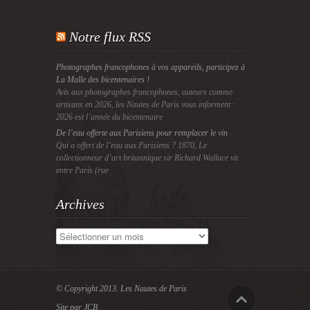
Notre flux RSS
Photographes francophones à vos appareils, participez à
La Malle des bicentenaires !
Avis aux photographes francophones, auteurs comme
artisans en 2026, les Nautes de Paris vous informent :
2026 est l’année du bicentenaire
De l’eau offerte aux Parisiens pour remplacer le vin
Qui a offert de l’eau aux Parisiens ? 1870, Le
collectionneur d’art britannique sir Richard Wallace vit
entre Paris (rue
Archives
Archives
© Copyright 2013.
Les Nautes de Paris
Site par JCB