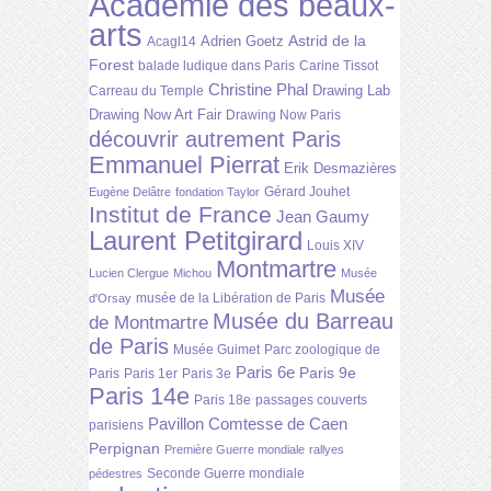
Académie des beaux-
arts
Astrid de la
Adrien Goetz
Acagl14
Forest
balade ludique dans Paris
Carine Tissot
Christine Phal
Drawing Lab
Carreau du Temple
Drawing Now Art Fair
Drawing Now Paris
découvrir autrement Paris
Emmanuel Pierrat
Erik Desmazières
Gérard Jouhet
Eugène Delâtre
fondation Taylor
Institut de France
Jean Gaumy
Laurent Petitgirard
Louis XIV
Montmartre
Lucien Clergue
Michou
Musée
Musée
musée de la Libération de Paris
d'Orsay
Musée du Barreau
de Montmartre
de Paris
Musée Guimet
Parc zoologique de
Paris 6e
Paris 9e
Paris
Paris 1er
Paris 3e
Paris 14e
Paris 18e
passages couverts
Pavillon Comtesse de Caen
parisiens
Perpignan
Première Guerre mondiale
rallyes
Seconde Guerre mondiale
pédestres