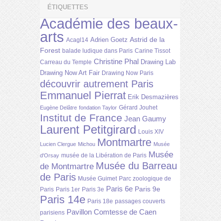
ÉTIQUETTES
Académie des beaux-
arts
Astrid de la
Adrien Goetz
Acagl14
Forest
balade ludique dans Paris
Carine Tissot
Christine Phal
Drawing Lab
Carreau du Temple
Drawing Now Art Fair
Drawing Now Paris
découvrir autrement Paris
Emmanuel Pierrat
Erik Desmazières
Gérard Jouhet
Eugène Delâtre
fondation Taylor
Institut de France
Jean Gaumy
Laurent Petitgirard
Louis XIV
Montmartre
Lucien Clergue
Michou
Musée
Musée
musée de la Libération de Paris
d'Orsay
Musée du Barreau
de Montmartre
de Paris
Musée Guimet
Parc zoologique de
Paris 6e
Paris 9e
Paris
Paris 1er
Paris 3e
Paris 14e
Paris 18e
passages couverts
Pavillon Comtesse de Caen
parisiens