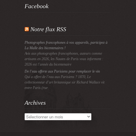
Facebook
Notre flux RSS
Photographes francophones à vos appareils, participez à
La Malle des bicentenaires !
Avis aux photographes francophones, auteurs comme
artisans en 2026, les Nautes de Paris vous informent :
2026 est l’année du bicentenaire
De l’eau offerte aux Parisiens pour remplacer le vin
Qui a offert de l’eau aux Parisiens ? 1870, Le
collectionneur d’art britannique sir Richard Wallace vit
entre Paris (rue
Archives
Archives