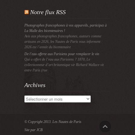
Notre flux RSS
Photographes francophones à vos appareils, participez à
La Malle des bicentenaires !
Avis aux photographes francophones, auteurs comme
artisans en 2026, les Nautes de Paris vous informent :
2026 est l’année du bicentenaire
De l’eau offerte aux Parisiens pour remplacer le vin
Qui a offert de l’eau aux Parisiens ? 1870, Le
collectionneur d’art britannique sir Richard Wallace vit
entre Paris (rue
Archives
Archives
© Copyright 2013.
Les Nautes de Paris
Site par JCB