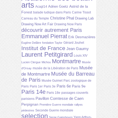
arts
Astrid de la
Adrien Goetz
Acagl14
Forest
balade ludique dans Paris
Carine Tissot
Christine Phal
Drawing Lab
Carreau du Temple
Drawing Now Art Fair
Drawing Now Paris
découvrir autrement Paris
Emmanuel Pierrat
Erik Desmazières
Gérard Jouhet
Eugène Delâtre
fondation Taylor
Institut de France
Jean Gaumy
Laurent Petitgirard
Louis XIV
Montmartre
Lucien Clergue
Michou
Musée
Musée
musée de la Libération de Paris
d'Orsay
Musée du Barreau
de Montmartre
de Paris
Musée Guimet
Parc zoologique de
Paris 6e
Paris 9e
Paris
Paris 1er
Paris 3e
Paris 14e
Paris 18e
passages couverts
Pavillon Comtesse de Caen
parisiens
Perpignan
Première Guerre mondiale
rallyes
Seconde Guerre mondiale
pédestres
selection
Yann Arthus-
Serge Gainsbourg