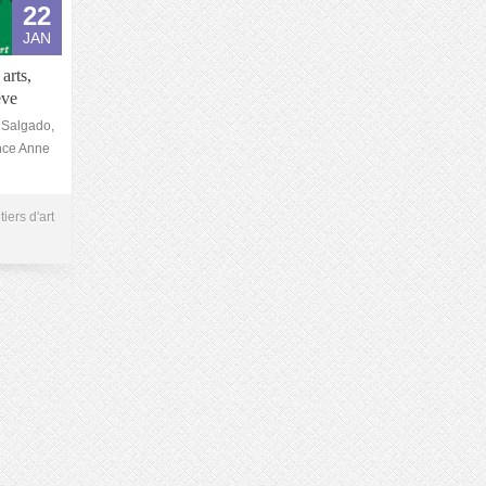
22
JAN
arts,
êve
 Salgado,
ance Anne
iers d'art