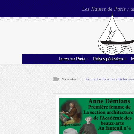
Les Nautes de Paris : u
Livres sur Paris
Rallyes pédestres
M
Vous êtes ici:
Accueil
» Tous les articles ave