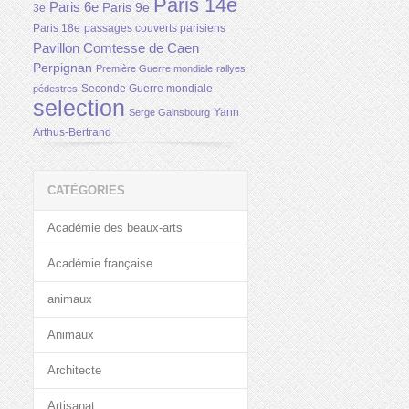
Paris 14e
Paris 6e
Paris 9e
3e
Paris 18e
passages couverts parisiens
Pavillon Comtesse de Caen
Perpignan
Première Guerre mondiale
rallyes
Seconde Guerre mondiale
pédestres
selection
Yann
Serge Gainsbourg
Arthus-Bertrand
CATÉGORIES
Académie des beaux-arts
Académie française
animaux
Animaux
Architecte
Artisanat