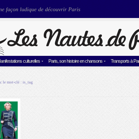
ne façon ludique de découvrir Paris
anifestations culturelles
Paris, son histoire en chansons
Transports à Par
c le mot-clé :
is_tag