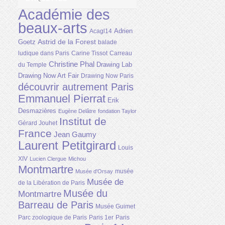
Académie des
beaux-arts
Adrien
Acagl14
Astrid de la Forest
Goetz
balade
ludique dans Paris
Carine Tissot
Carreau
Christine Phal
Drawing Lab
du Temple
Drawing Now Art Fair
Drawing Now Paris
découvrir autrement Paris
Emmanuel Pierrat
Erik
Desmazières
Eugène Delâtre
fondation Taylor
Institut de
Gérard Jouhet
France
Jean Gaumy
Laurent Petitgirard
Louis
XIV
Lucien Clergue
Michou
Montmartre
musée
Musée d'Orsay
Musée de
de la Libération de Paris
Musée du
Montmartre
Barreau de Paris
Musée Guimet
Parc zoologique de Paris
Paris 1er
Paris