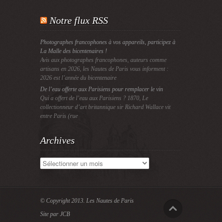
Notre flux RSS
Photographes francophones à vos appareils, participez à
La Malle des bicentenaires !
Avis aux photographes francophones, auteurs comme
artisans en 2026, les Nautes de Paris vous informent :
2026 est l’année du bicentenaire
De l’eau offerte aux Parisiens pour remplacer le vin
Qui a offert de l’eau aux Parisiens ? 1870, Le
collectionneur d’art britannique sir Richard Wallace vit
entre Paris (rue
Archives
Archives
© Copyright 2013.
Les Nautes de Paris
Site par JCB