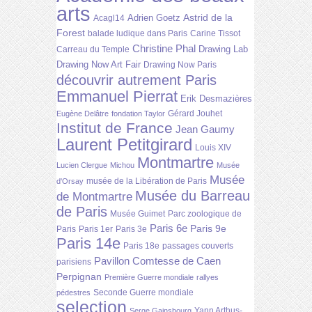
arts
Astrid de la
Adrien Goetz
Acagl14
Forest
balade ludique dans Paris
Carine Tissot
Christine Phal
Drawing Lab
Carreau du Temple
Drawing Now Art Fair
Drawing Now Paris
découvrir autrement Paris
Emmanuel Pierrat
Erik Desmazières
Gérard Jouhet
Eugène Delâtre
fondation Taylor
Institut de France
Jean Gaumy
Laurent Petitgirard
Louis XIV
Montmartre
Lucien Clergue
Michou
Musée
Musée
musée de la Libération de Paris
d'Orsay
Musée du Barreau
de Montmartre
de Paris
Musée Guimet
Parc zoologique de
Paris 6e
Paris 9e
Paris
Paris 1er
Paris 3e
Paris 14e
Paris 18e
passages couverts
Pavillon Comtesse de Caen
parisiens
Perpignan
Première Guerre mondiale
rallyes
Seconde Guerre mondiale
pédestres
selection
Yann Arthus-
Serge Gainsbourg