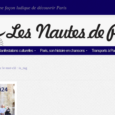
ne façon ludique de découvrir Paris
anifestations culturelles
Paris, son histoire en chansons
Transports à Par
c le mot-clé :
is_tag