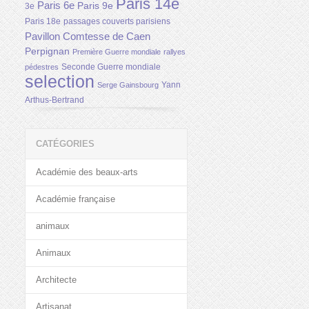
Paris 14e
Paris 6e
Paris 9e
3e
Paris 18e
passages couverts parisiens
Pavillon Comtesse de Caen
Perpignan
Première Guerre mondiale
rallyes
Seconde Guerre mondiale
pédestres
selection
Yann
Serge Gainsbourg
Arthus-Bertrand
CATÉGORIES
Académie des beaux-arts
Académie française
animaux
Animaux
Architecte
Artisanat