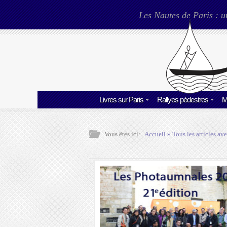
Les Nautes de Paris : u
Livres sur Paris
Rallyes pédestres
M
Vous êtes ici:
Accueil
» Tous les articles ave