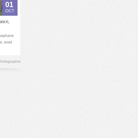
01
OCT
ance,
 Diaphane
, avait
hotographie