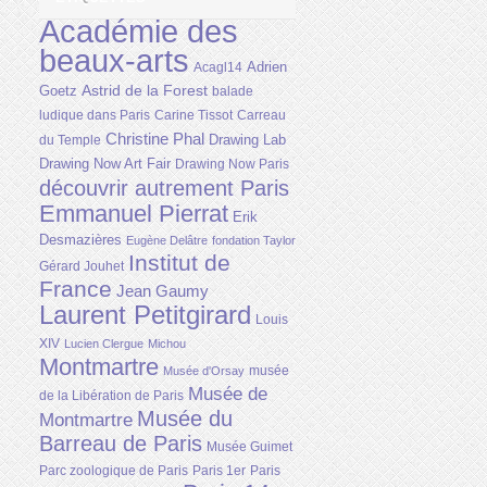
Académie des
beaux-arts
Adrien
Acagl14
Astrid de la Forest
Goetz
balade
ludique dans Paris
Carine Tissot
Carreau
Christine Phal
Drawing Lab
du Temple
Drawing Now Art Fair
Drawing Now Paris
découvrir autrement Paris
Emmanuel Pierrat
Erik
Desmazières
Eugène Delâtre
fondation Taylor
Institut de
Gérard Jouhet
France
Jean Gaumy
Laurent Petitgirard
Louis
XIV
Lucien Clergue
Michou
Montmartre
musée
Musée d'Orsay
Musée de
de la Libération de Paris
Musée du
Montmartre
Barreau de Paris
Musée Guimet
Parc zoologique de Paris
Paris 1er
Paris