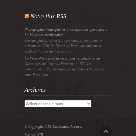
Notre flux RSS
Photographes francophones à vos appareils, participez à
La Malle des bicentenaires !
Avis aux photographes francophones, auteurs comme
artisans en 2026, les Nautes de Paris vous informent :
2026 est l’année du bicentenaire
De l’eau offerte aux Parisiens pour remplacer le vin
Qui a offert de l’eau aux Parisiens ? 1870, Le
collectionneur d’art britannique sir Richard Wallace vit
entre Paris (rue
Archives
Archives
© Copyright 2013.
Les Nautes de Paris
Site par JCB