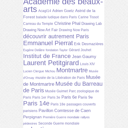
Académie des beaux-
arts
Astrid de la
Adrien Goetz
Acagl14
Forest
balade ludique dans Paris
Carine Tissot
Christine Phal
Drawing Lab
Carreau du Temple
Drawing Now Art Fair
Drawing Now Paris
découvrir autrement Paris
Emmanuel Pierrat
Erik Desmazières
Gérard Jouhet
Eugène Delâtre
fondation Taylor
Institut de France
Jean Gaumy
Laurent Petitgirard
Louis XIV
Montmartre
Lucien Clergue
Michou
Musée
Musée
musée de la Libération de Paris
d'Orsay
Musée du Barreau
de Montmartre
de Paris
Musée Guimet
Parc zoologique de
Paris 6e
Paris 9e
Paris
Paris 1er
Paris 3e
Paris 14e
Paris 18e
passages couverts
Pavillon Comtesse de Caen
parisiens
Perpignan
Première Guerre mondiale
rallyes
Seconde Guerre mondiale
pédestres